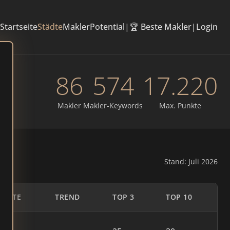
Startseite
Städte
Makler
Potential
|
🏆 Beste Makler
|
Login
86
574
17.220
Makler
Makler-Keywords
Max. Punkte
Stand: Juli 2026
UNKTE
TREND
TOP 3
TOP 10