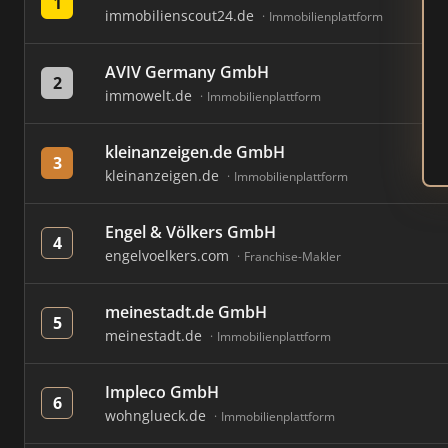
1
immobilienscout24.de
Immobilienplattform
AVIV Germany GmbH
2
immowelt.de
Immobilienplattform
kleinanzeigen.de GmbH
3
kleinanzeigen.de
Immobilienplattform
Engel & Völkers GmbH
4
engelvoelkers.com
Franchise-Makler
meinestadt.de GmbH
5
meinestadt.de
Immobilienplattform
Impleco GmbH
6
wohnglueck.de
Immobilienplattform