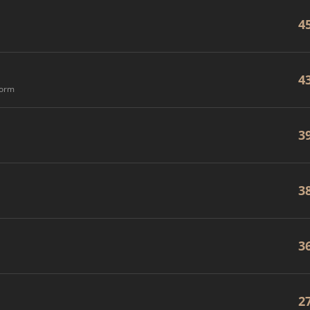
4
4
form
3
3
3
2