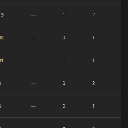
13
—
1
2
02
—
0
1
01
—
1
1
8
—
0
2
6
—
0
1