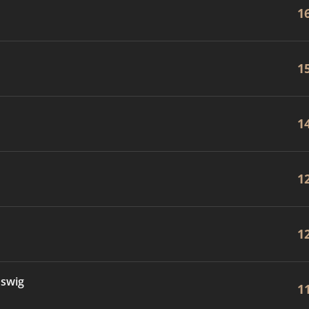
1
1
1
1
1
oswig
1