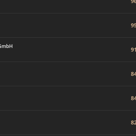
9
9
 GmbH
9
8
8
8