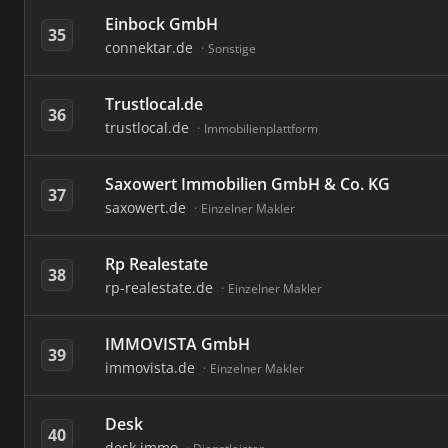
Einbock GmbH
35
connektar.de
Sonstige
Trustlocal.de
36
trustlocal.de
Immobilienplattform
Saxowert Immobilien GmbH & Co. KG
37
saxowert.de
Einzelner Makler
Rp Realestate
38
rp-realestate.de
Einzelner Makler
IMMOVISTA GmbH
39
immovista.de
Einzelner Makler
Desk
40
desk.immo