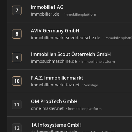
immobilie1 AG
7
immobilie1.de
Immobilienplattform
AVIV Germany GmbH
8
immobilienmarkt.sueddeutsche.de
Immobilienplatt
Immobilien Scout Österreich GmbH
9
immosuchmaschine.de
Immobilienplattform
F.A.Z. Immobilienmarkt
10
immobilienmarkt.faz.net
Sonstige
OM PropTech GmbH
11
ohne-makler.net
Immobilienplattform
1A Infosysteme GmbH
12
1a-immobilienmarkt.de