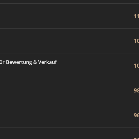
1
1
ür Bewertung & Verkauf
1
9
9