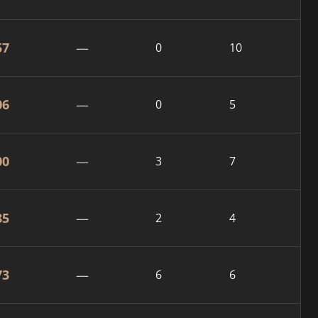
57
—
0
10
06
—
0
5
00
—
3
7
85
—
2
4
73
—
6
6