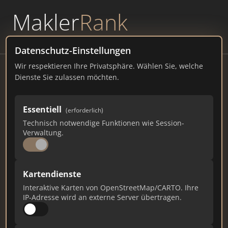
Makler
Rank
powered by
WAVEPOINT
Datenschutz-Einstellungen
Wir respektieren Ihre Privatsphäre. Wählen Sie, welche
Hausverwaltung
Dienste Sie zulassen möchten.
Buchauerstraße 5, 81479 München
Essentiell
(erforderlich)
hausverwalterscout.de
Technisch notwendige Funktionen wie Session-
Verwaltung.
12.870
416
79
Gesamtpunkte
Städte
Top 10 Rankings
Kartendienste
Interaktive Karten von OpenStreetMap/CARTO. Ihre
IP-Adresse wird an externe Server übertragen.
Ist das Ihr Unternehmen?
Verifizieren Sie Ihr Profil, bearbeiten Sie Ihre
Daten und erhalten Sie monatliche Ranking-