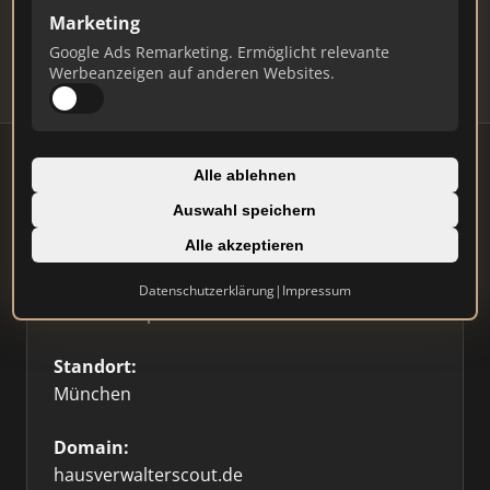
Updates.
Marketing
Profil beanspruchen
Google Ads Remarketing. Ermöglicht relevante
Werbeanzeigen auf anderen Websites.
Alle ablehnen
Auswahl speichern
Firmenprofil
⭐ Etabliert
🥇 Top 3
Alle akzeptieren
Typ:
Datenschutzerklärung
|
Impressum
Immobilienplattform
Standort:
München
Domain:
hausverwalterscout.de