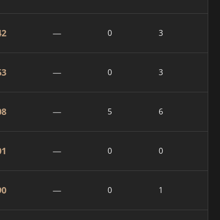
42
—
0
3
63
—
0
3
08
—
5
6
01
—
0
0
90
—
0
1