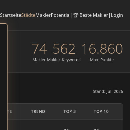
Startseite
Städte
Makler
Potential
|
🏆 Beste Makler
|
Login
74
562
16.860
Makler
Makler-Keywords
Max. Punkte
Stand: Juli 2026
UNKTE
TREND
TOP 3
TOP 10