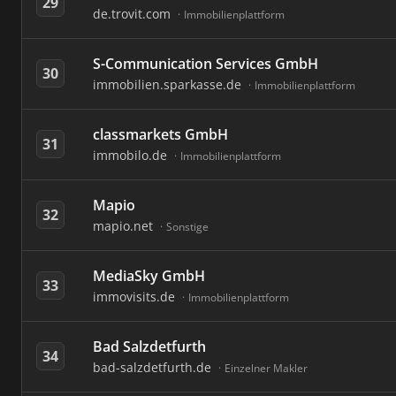
29
de.trovit.com
Immobilienplattform
S-Communication Services GmbH
30
immobilien.sparkasse.de
Immobilienplattform
classmarkets GmbH
31
immobilo.de
Immobilienplattform
Mapio
32
mapio.net
Sonstige
MediaSky GmbH
33
immovisits.de
Immobilienplattform
Bad Salzdetfurth
34
bad-salzdetfurth.de
Einzelner Makler