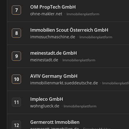
OM PropTech GmbH
7
ohne-makler.net
Immobilienplattform
Immobilien Scout Österreich GmbH
8
immosuchmaschine.de
Immobilienplattform
meinestadt.de GmbH
9
meinestadt.de
Immobilienplattform
AVIV Germany GmbH
10
immobilienmarkt.sueddeutsche.de
Immobilienplatt
Impleco GmbH
11
wohnglueck.de
Immobilienplattform
Germerott Immobilien
12
germerott-immobilien.de