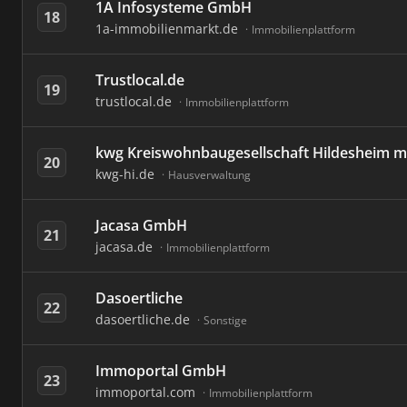
1A Infosysteme GmbH
18
1a-immobilienmarkt.de
Immobilienplattform
Trustlocal.de
19
trustlocal.de
Immobilienplattform
kwg Kreiswohnbaugesellschaft Hildesheim 
20
kwg-hi.de
Hausverwaltung
Jacasa GmbH
21
jacasa.de
Immobilienplattform
Dasoertliche
22
dasoertliche.de
Sonstige
Immoportal GmbH
23
immoportal.com
Immobilienplattform