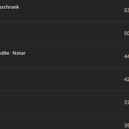
sschrank
5
5
lte · Notar
4
4
3
3