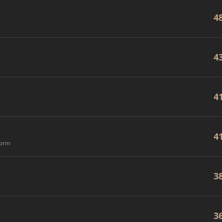
4
4
4
4
form
3
3