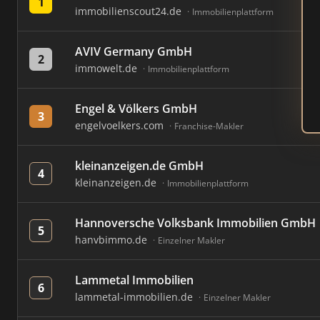
1
immobilienscout24.de
Immobilienplattform
AVIV Germany GmbH
2
immowelt.de
Immobilienplattform
Engel & Völkers GmbH
3
engelvoelkers.com
Franchise-Makler
kleinanzeigen.de GmbH
4
kleinanzeigen.de
Immobilienplattform
Hannoversche Volksbank Immobilien GmbH
5
hanvbimmo.de
Einzelner Makler
Lammetal Immobilien
6
lammetal-immobilien.de
Einzelner Makler