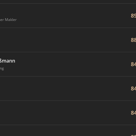
8
ner Makler
8
lußmann
8
ng
8
8