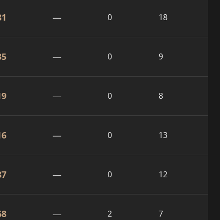
81
—
0
18
35
—
0
9
19
—
0
8
16
—
0
13
87
—
0
12
68
—
2
7