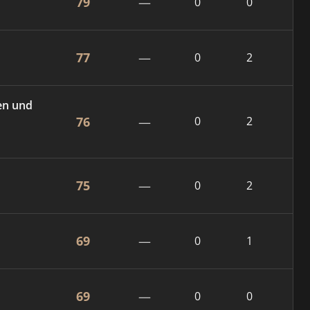
79
—
0
0
77
—
0
2
en und
76
—
0
2
75
—
0
2
69
—
0
1
69
—
0
0