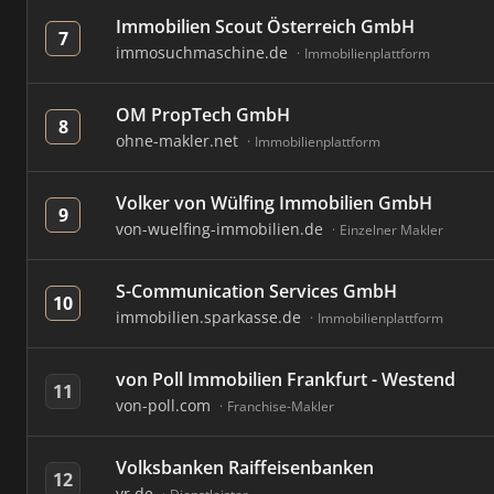
Immobilien Scout Österreich GmbH
7
immosuchmaschine.de
Immobilienplattform
OM PropTech GmbH
8
ohne-makler.net
Immobilienplattform
Volker von Wülfing Immobilien GmbH
9
von-wuelfing-immobilien.de
Einzelner Makler
S-Communication Services GmbH
10
immobilien.sparkasse.de
Immobilienplattform
von Poll Immobilien Frankfurt - Westend
11
von-poll.com
Franchise-Makler
Volksbanken Raiffeisenbanken
12
vr.de