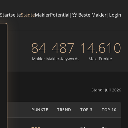
Startseite
Städte
Makler
Potential
|
🏆 Beste Makler
|
Login
84
487
14.610
Makler
Makler-Keywords
Max. Punkte
Stand: Juli 2026
PUNKTE
TREND
TOP 3
TOP 10