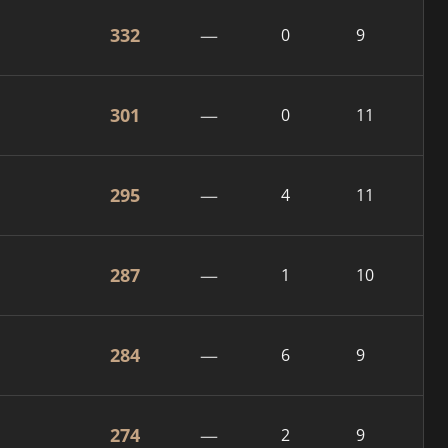
332
—
0
9
301
—
0
11
295
—
4
11
287
—
1
10
284
—
6
9
274
—
2
9