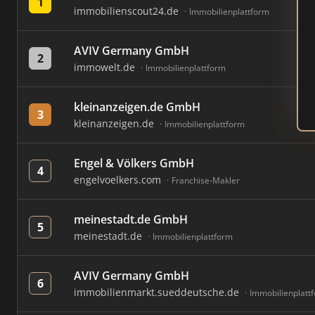
1
immobilienscout24.de
Immobilienplattform
AVIV Germany GmbH
2
immowelt.de
Immobilienplattform
kleinanzeigen.de GmbH
3
kleinanzeigen.de
Immobilienplattform
Engel & Völkers GmbH
4
engelvoelkers.com
Franchise-Makler
meinestadt.de GmbH
5
meinestadt.de
Immobilienplattform
AVIV Germany GmbH
6
immobilienmarkt.sueddeutsche.de
Immobilienplatt