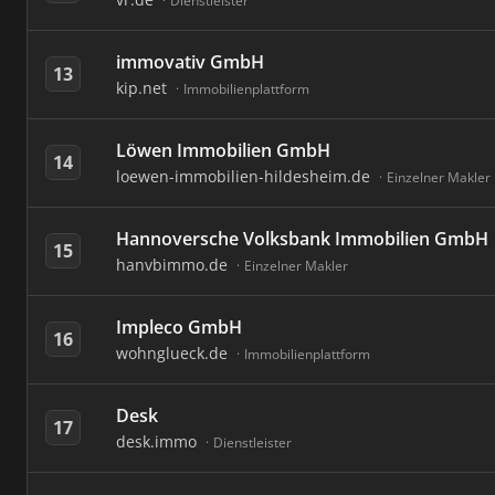
Dienstleister
immovativ GmbH
13
kip.net
Immobilienplattform
Löwen Immobilien GmbH
14
loewen-immobilien-hildesheim.de
Einzelner Makler
Hannoversche Volksbank Immobilien GmbH
15
hanvbimmo.de
Einzelner Makler
Impleco GmbH
16
wohnglueck.de
Immobilienplattform
Desk
17
desk.immo
Dienstleister