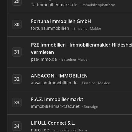
29
1a-immobilienmarkt.de
Immobilienplattform
Fortuna Immobilien GmbH
30
fortuna.immobilien
Einzelner Makler
PZE Immobilien - Immobilienmakler Hildesh
31
vermieten
pze-immo.de
Einzelner Makler
ANSACON - IMMOBILIEN
32
ansacon-immobilien.de
Einzelner Makler
F.A.Z. Immobilienmarkt
33
immobilienmarkt.faz.net
Sonstige
LIFULL Connect S.L.
34
nuroa.de
Immobilienplattform