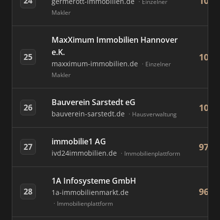
109
24
germerott-immobilien.de
Einzelner
Makler
MaxXimum Immobilien Hannover
e.K.
105
25
maxximum-immobilien.de
Einzelner
Makler
Bauverein Sarstedt eG
101
26
bauverein-sarstedt.de
Hausverwaltung
immobilie1 AG
97
27
ivd24immobilien.de
Immobilienplattform
1A Infosysteme GmbH
96
28
1a-immobilienmarkt.de
Immobilienplattform