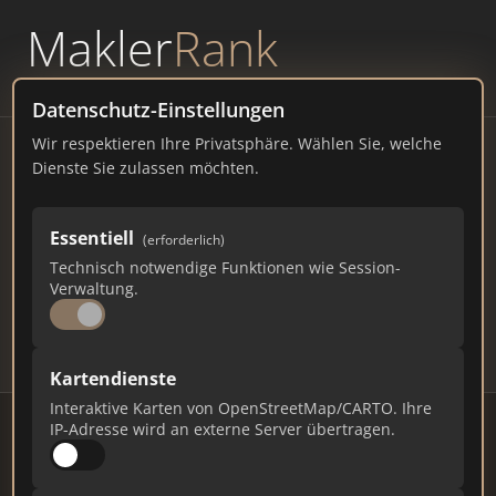
Makler
Rank
powered by
WAVEPOINT
Datenschutz-Einstellungen
Wir respektieren Ihre Privatsphäre. Wählen Sie, welche
Immobilienmakler Sarstedt
Dienste Sie zulassen möchten.
– Ranking Juli 2026
Essentiell
(erforderlich)
NIEDERSACHSEN
18.237 EINWOHNER
Technisch notwendige Funktionen wie Session-
76
596
17.880
Verwaltung.
Makler
Makler-Keywords
Max. Punkte
Kartendienste
Interaktive Karten von OpenStreetMap/CARTO. Ihre
IP-Adresse wird an externe Server übertragen.
Stand: Juli 2026