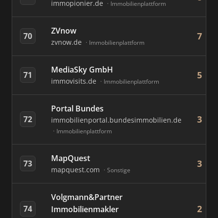
immopionier.de
Immobilienplattform
ZVnow
7
70
zvnow.de
Immobilienplattform
MediaSky GmbH
5
71
immovisits.de
Immobilienplattform
Portal Bundes
3
72
immobilienportal.bundesimmobilien.de
Immobilienplattform
MapQuest
3
73
mapquest.com
Sonstige
Volgmann&Partner
2
74
Immobilienmakler