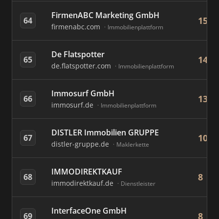
FirmenABC Marketing GmbH
15
64
firmenabc.com
Immobilienplattform
De Flatspotter
14
65
de.flatspotter.com
Immobilienplattform
Immosurf GmbH
13
66
immosurf.de
Immobilienplattform
DISTLER Immobilien GRUPPE
10
67
distler-gruppe.de
Maklerkette
IMMODIREKTKAUF
8
68
immodirektkauf.de
Dienstleister
InterfaceOne GmbH
8
69