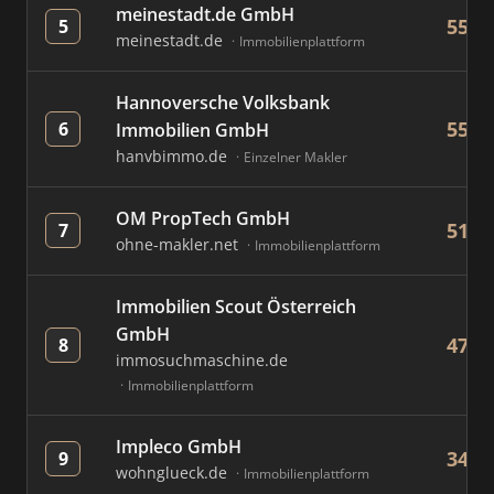
meinestadt.de GmbH
559
5
meinestadt.de
Immobilienplattform
Hannoversche Volksbank
554
6
Immobilien GmbH
hanvbimmo.de
Einzelner Makler
OM PropTech GmbH
519
7
ohne-makler.net
Immobilienplattform
Immobilien Scout Österreich
GmbH
477
8
immosuchmaschine.de
Immobilienplattform
Impleco GmbH
342
9
wohnglueck.de
Immobilienplattform