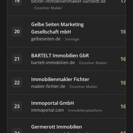
172
19
bester-immobilienmakler-sarstedt.de
Einzelner Makler
Gelbe Seiten Marketing
167
20
Gesellschaft mbH
gelbeseiten.de
Sonstige
BARTELT Immobilien GbR
166
21
bartelt-immobilien.de
Einzelner Makler
Immobilienmakler Fichter
162
22
makler-fichter.de
Einzelner Makler
Immoportal GmbH
162
23
immoportal.com
Immobilienplattform
Germerott Immobilien