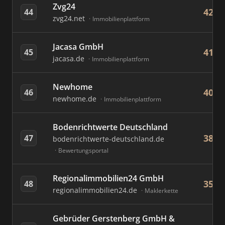
Zvg24
42
44
zvg24.net
Immobilienplattform
Jacasa GmbH
41
45
jacasa.de
Immobilienplattform
Newhome
40
46
newhome.de
Immobilienplattform
Bodenrichtwerte Deutschland
38
47
bodenrichtwerte-deutschland.de
Bewertungsportal
Regionalimmobilien24 GmbH
35
48
regionalimmobilien24.de
Maklerkette
Gebrüder Gerstenberg GmbH &