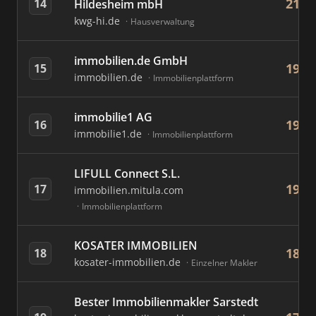
213
14
Hildesheim mbH
kwg-hi.de
Hausverwaltung
immobilien.de GmbH
199
15
immobilien.de
Immobilienplattform
immobilie1 AG
196
16
immobilie1.de
Immobilienplattform
LIFULL Connect S.L.
195
17
immobilien.mitula.com
Immobilienplattform
KOSATER IMMOBILIEN
180
18
kosater-immobilien.de
Einzelner Makler
Bester Immobilienmakler Sarstedt