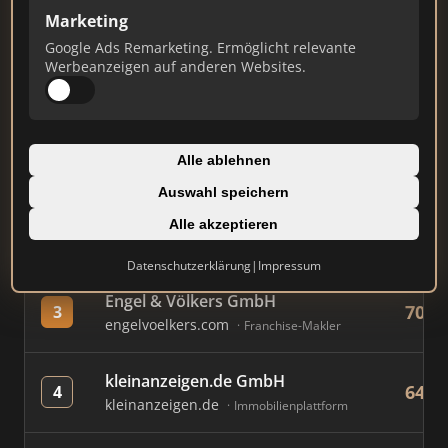
Marketing
Google Ads Remarketing. Ermöglicht relevante
#
MAKLER / FIRMA
PUNK
Werbeanzeigen auf anderen Websites.
Immobilien Scout GmbH
878
1
immobilienscout24.de
Alle ablehnen
Immobilienplattform
Auswahl speichern
AVIV Germany GmbH
Alle akzeptieren
724
2
immowelt.de
Immobilienplattform
Datenschutzerklärung
|
Impressum
Engel & Völkers GmbH
703
3
engelvoelkers.com
Franchise-Makler
kleinanzeigen.de GmbH
647
4
kleinanzeigen.de
Immobilienplattform