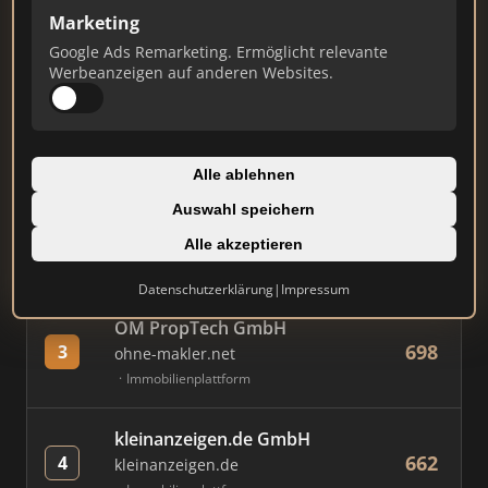
Marketing
Google Ads Remarketing. Ermöglicht relevante
#
MAKLER / FIRMA
PUNKTE
Werbeanzeigen auf anderen Websites.
Immobilien Scout GmbH
899
1
immobilienscout24.de
Alle ablehnen
Immobilienplattform
Auswahl speichern
AVIV Germany GmbH
Alle akzeptieren
808
2
immowelt.de
Immobilienplattform
Datenschutzerklärung
|
Impressum
OM PropTech GmbH
698
3
ohne-makler.net
Immobilienplattform
kleinanzeigen.de GmbH
662
4
kleinanzeigen.de