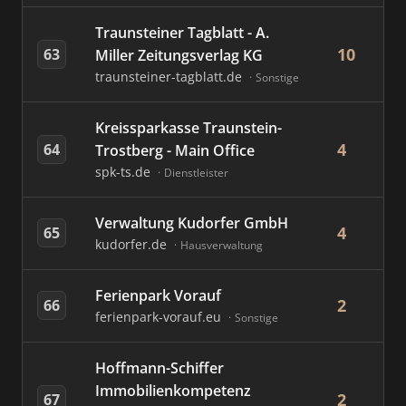
Traunsteiner Tagblatt - A.
10
63
Miller Zeitungsverlag KG
traunsteiner-tagblatt.de
Sonstige
Kreissparkasse Traunstein-
4
64
Trostberg - Main Office
spk-ts.de
Dienstleister
Verwaltung Kudorfer GmbH
4
65
kudorfer.de
Hausverwaltung
Ferienpark Vorauf
2
66
ferienpark-vorauf.eu
Sonstige
Hoffmann-Schiffer
Immobilienkompetenz
2
67