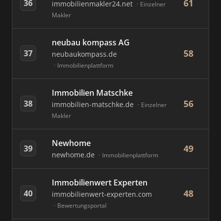
61
36
immobilienmakler24.net
Einzelner
Makler
neubau kompass AG
58
37
neubaukompass.de
Immobilienplattform
Immobilien Matschke
56
38
immobilien-matschke.de
Einzelner
Makler
Newhome
49
39
newhome.de
Immobilienplattform
Immobilienwert Experten
48
40
immobilienwert-experten.com
Bewertungsportal