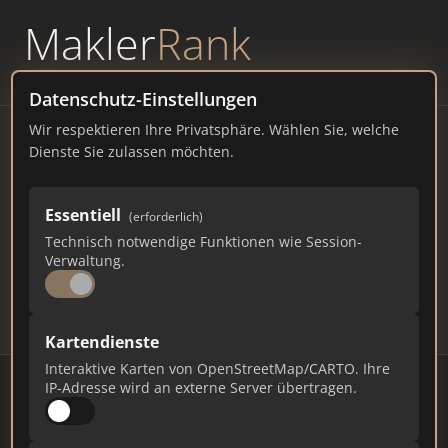
Makler
Rank
powered by
WAVEPOINT
Datenschutz-Einstellungen
Wir respektieren Ihre Privatsphäre. Wählen Sie, welche
Immobilienmakler Siegsdorf
Dienste Sie zulassen möchten.
– Ranking Juli 2026
Essentiell
(erforderlich)
BAYERN
8.382 EINWOHNER
Technisch notwendige Funktionen wie Session-
69
589
17.670
Verwaltung.
Makler
Makler-Keywords
Max. Punkte
Kartendienste
Interaktive Karten von OpenStreetMap/CARTO. Ihre
IP-Adresse wird an externe Server übertragen.
Stand: Juli 2026