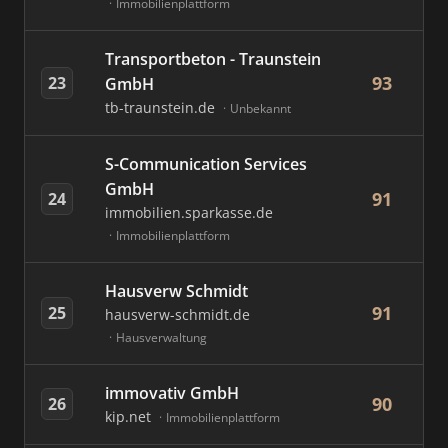
Immobilienplattform
Transportbeton - Traunstein
93
23
GmbH
tb-traunstein.de
Unbekannt
S-Communication Services
GmbH
91
24
immobilien.sparkasse.de
Immobilienplattform
Hausverw Schmidt
91
25
hausverw-schmidt.de
Hausverwaltung
immovativ GmbH
90
26
kip.net
Immobilienplattform