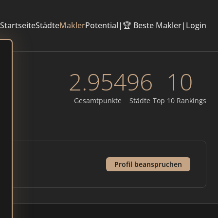
Startseite
Städte
Makler
Potential
|
🏆 Beste Makler
|
Login
2.954
96
10
Gesamtpunkte
Städte
Top 10 Rankings
Profil beanspruchen