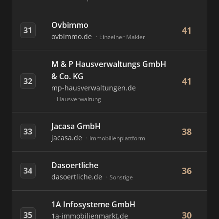
Ovbimmo
41
31
ovbimmo.de
Einzelner Makler
M & P Hausverwaltungs GmbH
& Co. KG
41
32
mp-hausverwaltungen.de
Hausverwaltung
Jacasa GmbH
38
33
jacasa.de
Immobilienplattform
Dasoertliche
36
34
dasoertliche.de
Sonstige
1A Infosysteme GmbH
30
35
1a-immobilienmarkt.de