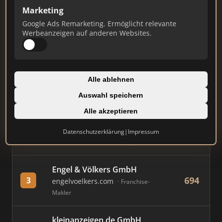
Marketing
Stand: Juli 2026
Google Ads Remarketing. Ermöglicht relevante
Werbeanzeigen auf anderen Websites.
#
MAKLER / FIRMA
PUNKTE
Immobilien Scout GmbH
Alle ablehnen
851
1
immobilienscout24.de
Auswahl speichern
Immobilienplattform
Alle akzeptieren
AVIV Germany GmbH
Datenschutzerklärung
|
Impressum
750
2
immowelt.de
Immobilienplattform
Engel & Völkers GmbH
694
3
engelvoelkers.com
Franchise-
Makler
kleinanzeigen.de GmbH