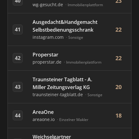
23
40
wg-gesucht.de
Immobilienplattform
Ausgedacht&Handgemacht
22
41
Selbstbedienungsschrank
instagram.com
Sonstige
Properstar
22
42
properstar.de
Immobilienplattform
Traunsteiner Tagblatt - A.
20
43
Miller Zeitungsverlag KG
traunsteiner-tagblatt.de
Sonstige
AreaOne
18
44
areaone.io
Einzelner Makler
Weichselgartner