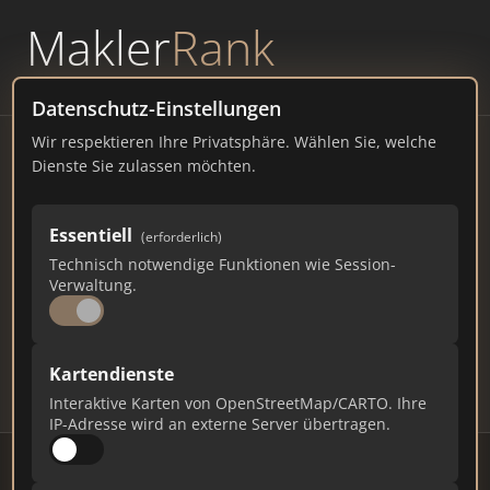
Makler
Rank
powered by
WAVEPOINT
Datenschutz-Einstellungen
Wir respektieren Ihre Privatsphäre. Wählen Sie, welche
Immobilienmakler
Dienste Sie zulassen möchten.
Ruhpolding – Ranking Juli
Essentiell
(erforderlich)
2026
Technisch notwendige Funktionen wie Session-
Verwaltung.
BAYERN
6.904 EINWOHNER
71
471
14.130
Kartendienste
Makler
Makler-Keywords
Max. Punkte
Interaktive Karten von OpenStreetMap/CARTO. Ihre
IP-Adresse wird an externe Server übertragen.