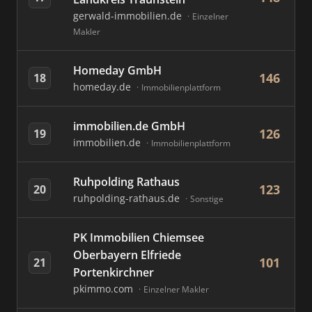
gerwald-immobilien.de
Einzelner
Makler
Homeday GmbH
146
18
homeday.de
Immobilienplattform
immobilien.de GmbH
126
19
immobilien.de
Immobilienplattform
Ruhpolding Rathaus
123
20
ruhpolding-rathaus.de
Sonstige
PK Immobilien Chiemsee
Oberbayern Elfriede
101
21
Portenkirchner
pkimmo.com
Einzelner Makler