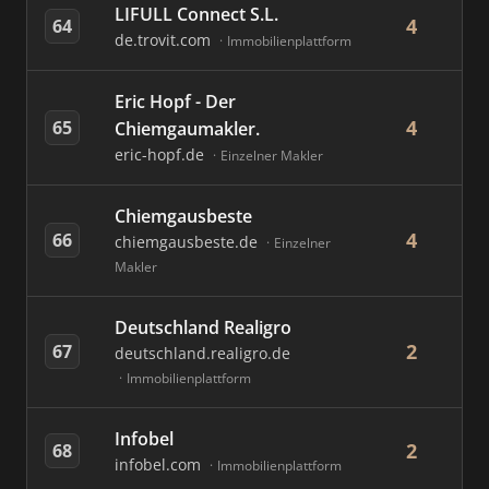
LIFULL Connect S.L.
4
64
de.trovit.com
Immobilienplattform
Eric Hopf - Der
4
65
Chiemgaumakler.
eric-hopf.de
Einzelner Makler
Chiemgausbeste
4
66
chiemgausbeste.de
Einzelner
Makler
Deutschland Realigro
2
67
deutschland.realigro.de
Immobilienplattform
Infobel
2
68
infobel.com
Immobilienplattform