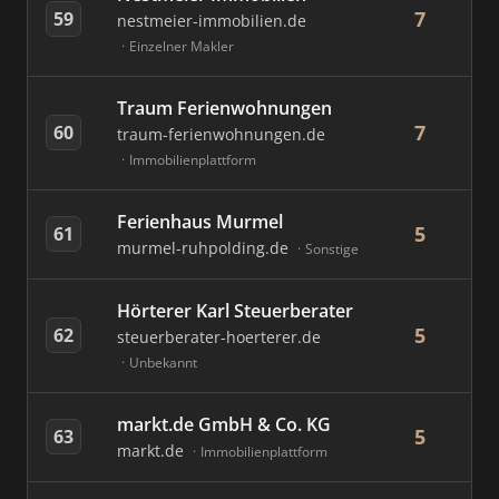
7
59
nestmeier-immobilien.de
Einzelner Makler
Traum Ferienwohnungen
7
60
traum-ferienwohnungen.de
Immobilienplattform
Ferienhaus Murmel
5
61
murmel-ruhpolding.de
Sonstige
Hörterer Karl Steuerberater
5
62
steuerberater-hoerterer.de
Unbekannt
markt.de GmbH & Co. KG
5
63
markt.de
Immobilienplattform