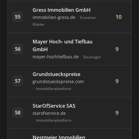
Gress Immobilien GmbH
10
55
immobilien-gress.de
Einzelner
Makler
Mayer Hoch- und Tiefbau
9
56
GmbH
mayer-hochtiefbau.de
Bauträger
Grundstueckspreise
9
57
grundstueckspreise.com
Immobilienplattform
StarOfService SAS
9
58
starofservice.de
Immobilienplattform
Nestmeier Immobilien