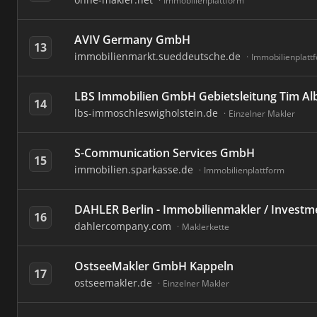
Immobilienplattform
AVIV Germany GmbH
13
immobilienmarkt.sueddeutsche.de
Immobilienplatt
LBS Immobilien GmbH Gebietsleitung Tim Al
14
lbs-immoschleswigholstein.de
Einzelner Makler
S-Communication Services GmbH
15
immobilien.sparkasse.de
Immobilienplattform
DAHLER Berlin - Immobilienmakler / Investm
16
dahlercompany.com
Maklerkette
OstseeMakler GmbH Kappeln
17
ostseemakler.de
Einzelner Makler