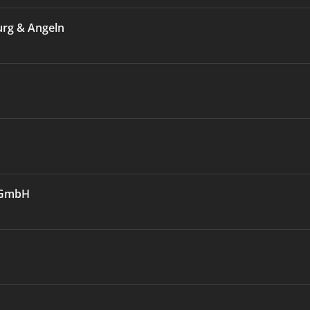
urg & Angeln
e GmbH