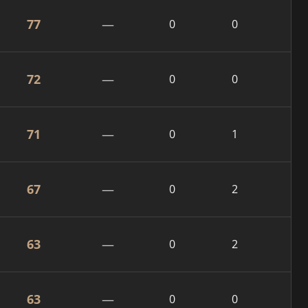
77
—
0
0
72
—
0
0
71
—
0
1
67
—
0
2
63
—
0
2
63
—
0
0