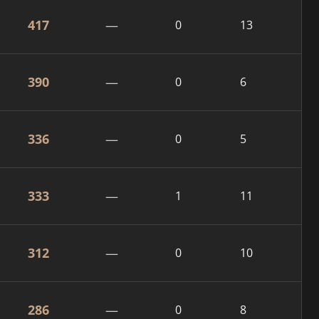
417
—
0
13
390
—
0
6
336
—
0
5
333
—
1
11
312
—
0
10
286
—
0
8