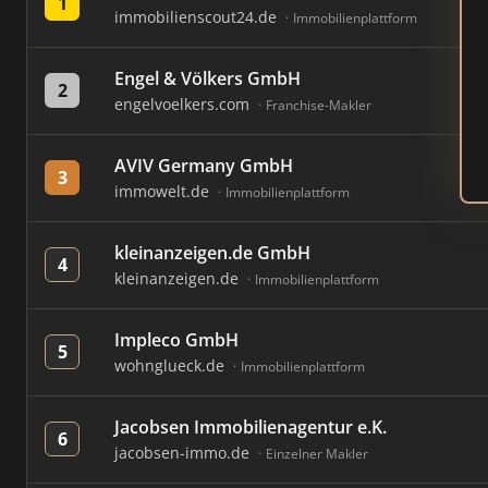
1
immobilienscout24.de
Immobilienplattform
Engel & Völkers GmbH
2
engelvoelkers.com
Franchise-Makler
AVIV Germany GmbH
3
immowelt.de
Immobilienplattform
kleinanzeigen.de GmbH
4
kleinanzeigen.de
Immobilienplattform
Impleco GmbH
5
wohnglueck.de
Immobilienplattform
Jacobsen Immobilienagentur e.K.
6
jacobsen-immo.de
Einzelner Makler