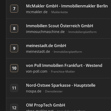
McMakler GmbH - Immobilienmakler Berlin
7
mcmakler.de
Maklerkette
Immobilien Scout Österreich GmbH
8
immosuchmaschine.de
Immobilienplattform
meinestadt.de GmbH
9
meinestadt.de
Immobilienplattform
von Poll Immobilien Frankfurt - Westend
10
von-poll.com
Franchise-Makler
Nord-Ostsee Sparkasse - Hauptstelle
11
nospa.de
Dienstleister
OM PropTech GmbH
12
ohne-makler.net