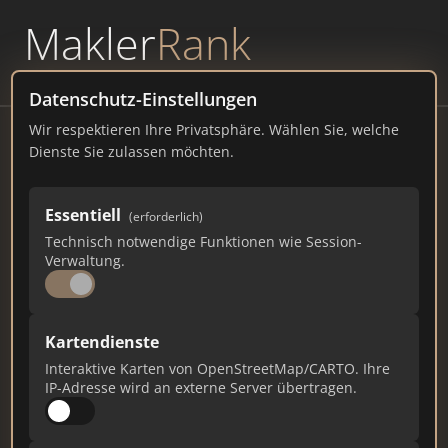
Makler
Rank
powered by
WAVEPOINT
Datenschutz-Einstellungen
Wir respektieren Ihre Privatsphäre. Wählen Sie, welche
Pöschmann Immobilien
Dienste Sie zulassen möchten.
Bremswatt 2, 24392 Boren
Essentiell
(erforderlich)
poeschmann-immobilien.de
Technisch notwendige Funktionen wie Session-
Verwaltung.
76
2
0
Gesamtpunkte
Städte
Top 10 Rankings
Kartendienste
Interaktive Karten von OpenStreetMap/CARTO. Ihre
IP-Adresse wird an externe Server übertragen.
Ist das Ihr Unternehmen?
Verifizieren Sie Ihr Profil, bearbeiten Sie Ihre
Daten und erhalten Sie monatliche Ranking-