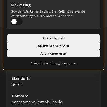
Updates.
Marketing
Profil beanspruchen
Google Ads Remarketing. Ermöglicht relevante
Werbeanzeigen auf anderen Websites.
Alle ablehnen
Auswahl speichern
Firmenprofil
Alle akzeptieren
Typ:
Datenschutzerklärung
|
Impressum
Einzelner Makler
Standort:
Boren
Domain:
poeschmann-immobilien.de