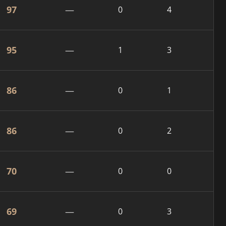
97
—
0
4
95
—
1
3
86
—
0
1
86
—
0
2
70
—
0
0
69
—
0
3