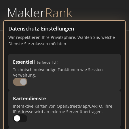
Makler
Rank
powered by
WAVEPOINT
Datenschutz-Einstellungen
Wir respektieren Ihre Privatsphäre. Wählen Sie, welche
KAPVEST Real Estate GmbH
Dienste Sie zulassen möchten.
Hafenstraße 26, 94469 Deggendorf
Essentiell
(erforderlich)
kapvest.de
Technisch notwendige Funktionen wie Session-
Verwaltung.
154
6
5
Gesamtpunkte
Städte
Top 10 Rankings
Kartendienste
Interaktive Karten von OpenStreetMap/CARTO. Ihre
IP-Adresse wird an externe Server übertragen.
Ist das Ihr Unternehmen?
Verifizieren Sie Ihr Profil, bearbeiten Sie Ihre
Daten und erhalten Sie monatliche Ranking-