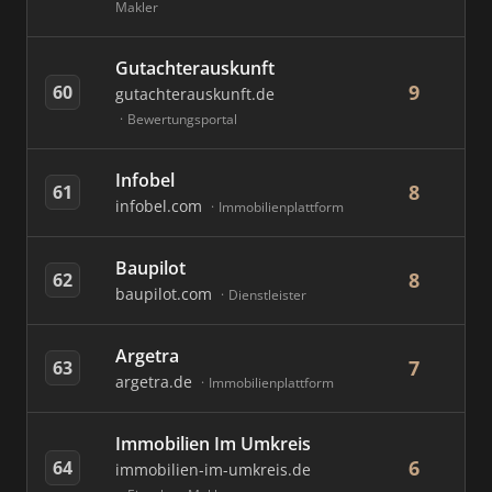
Makler
Gutachterauskunft
9
60
gutachterauskunft.de
Bewertungsportal
Infobel
8
61
infobel.com
Immobilienplattform
Baupilot
8
62
baupilot.com
Dienstleister
Argetra
7
63
argetra.de
Immobilienplattform
Immobilien Im Umkreis
6
64
immobilien-im-umkreis.de