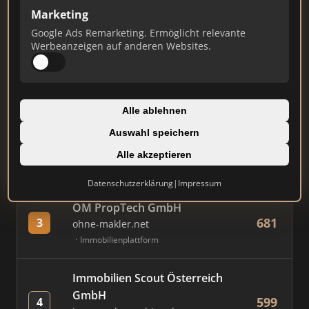
Marketing
Google Ads Remarketing. Ermöglicht relevante
#
MAKLER / FIRMA
PUNKTE
Werbeanzeigen auf anderen Websites.
Immobilien Scout GmbH
861
1
immobilienscout24.de
Alle ablehnen
Immobilienplattform
Auswahl speichern
AVIV Germany GmbH
Alle akzeptieren
801
2
immowelt.de
Immobilienplattform
Datenschutzerklärung
|
Impressum
OM PropTech GmbH
681
3
ohne-makler.net
Immobilienplattform
Immobilien Scout Österreich
GmbH
599
4