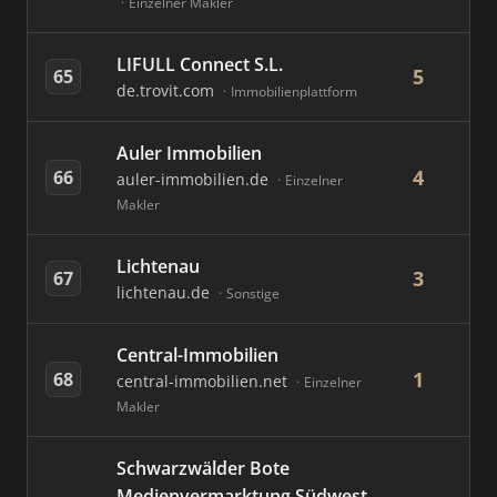
Einzelner Makler
LIFULL Connect S.L.
5
65
de.trovit.com
Immobilienplattform
Auler Immobilien
4
66
auler-immobilien.de
Einzelner
Makler
Lichtenau
3
67
lichtenau.de
Sonstige
Central-Immobilien
1
68
central-immobilien.net
Einzelner
Makler
Schwarzwälder Bote
Medienvermarktung Südwest