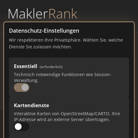
Makler
Rank
powered by
WAVEPOINT
Datenschutz-Einstellungen
Wir respektieren Ihre Privatsphäre. Wählen Sie, welche
Immobilienmakler Offenau
Dienste Sie zulassen möchten.
– Ranking Juli 2026
Essentiell
(erforderlich)
BADEN-WÜRTTEMBERG
2.800 EINWOHNER
Technisch notwendige Funktionen wie Session-
69
418
12.540
Verwaltung.
Makler
Makler-Keywords
Max. Punkte
Kartendienste
Interaktive Karten von OpenStreetMap/CARTO. Ihre
IP-Adresse wird an externe Server übertragen.
Stand: Juli 2026