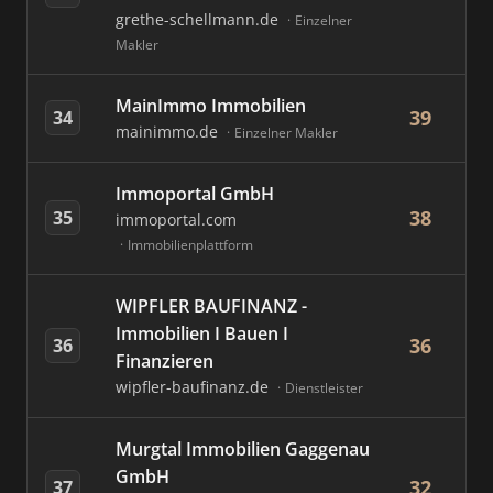
grethe-schellmann.de
Einzelner
Makler
MainImmo Immobilien
39
34
mainimmo.de
Einzelner Makler
Immoportal GmbH
38
35
immoportal.com
Immobilienplattform
WIPFLER BAUFINANZ -
Immobilien I Bauen I
36
36
Finanzieren
wipfler-baufinanz.de
Dienstleister
Murgtal Immobilien Gaggenau
GmbH
32
37