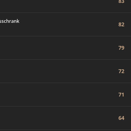
83
sschrank
82
79
72
71
64