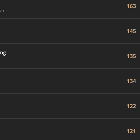
163
form
145
ung
135
134
122
121