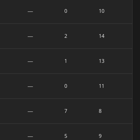
—
0
10
—
2
14
—
1
13
—
0
11
—
7
8
—
5
9