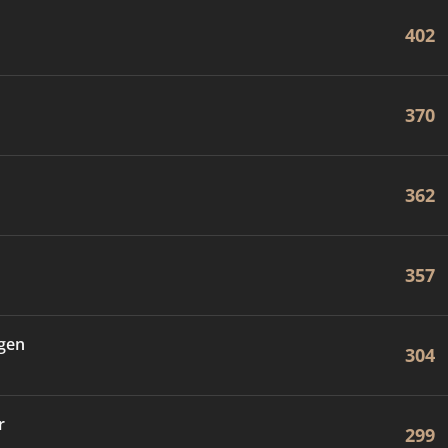
402
370
362
357
egen
304
r
299