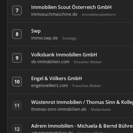
Immobilien Scout Österreich GmbH
7
immosuchmaschine.de
Immobilienplattform
Swp
8
immo.swp.de
Sonstige
Volksbank Immobilien GmbH
9
vb-immobilien.com
Einzelner Makler
Engel & Völkers GmbH
10
engelvoelkers.com
Franchise-Makler
Wüstenrot Immobilien / Thomas Sinn & Koll
11
thomas-sinn-immobilien.de
Maklerkette
Adrem Immobilien - Michaela & Bernd Bühre
12
adremimmobilien.de