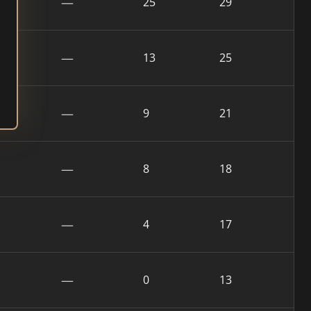
—
25
29
—
13
25
—
9
21
—
8
18
—
4
17
—
0
13