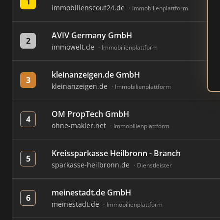
1
immobilienscout24.de
Immobilienplattform
AVIV Germany GmbH
2
immowelt.de
Immobilienplattform
kleinanzeigen.de GmbH
3
kleinanzeigen.de
Immobilienplattform
OM PropTech GmbH
4
ohne-makler.net
Immobilienplattform
Kreissparkasse Heilbronn - Branch
5
sparkasse-heilbronn.de
Dienstleister
meinestadt.de GmbH
6
meinestadt.de
Immobilienplattform