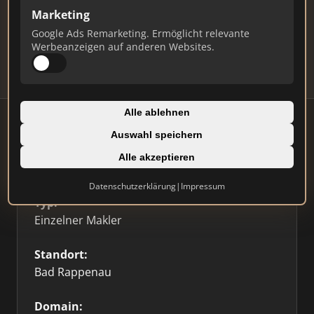
Marketing
Daten und erhalten Sie monatliche Ranking-
Updates.
Google Ads Remarketing. Ermöglicht relevante
Werbeanzeigen auf anderen Websites.
Profil beanspruchen
Alle ablehnen
Auswahl speichern
Alle akzeptieren
Firmenprofil
⭐ Etabliert
🥇 Top 3
Datenschutzerklärung
|
Impressum
Typ:
Einzelner Makler
Standort:
Bad Rappenau
Domain: