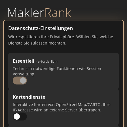
Makler
Rank
powered by
WAVEPOINT
Datenschutz-Einstellungen
Wir respektieren Ihre Privatsphäre. Wählen Sie, welche
Adrem Immobilien - Michaela &
Dienste Sie zulassen möchten.
Bernd Bührer
Asternweg 6, 74906 Bad Rappenau
Essentiell
(erforderlich)
Technisch notwendige Funktionen wie Session-
adremimmobilien.de
Verwaltung.
1.307
13
40
Kartendienste
Gesamtpunkte
Städte
Top 10 Rankings
Interaktive Karten von OpenStreetMap/CARTO. Ihre
IP-Adresse wird an externe Server übertragen.
Ist das Ihr Unternehmen?
Verifizieren Sie Ihr Profil, bearbeiten Sie Ihre