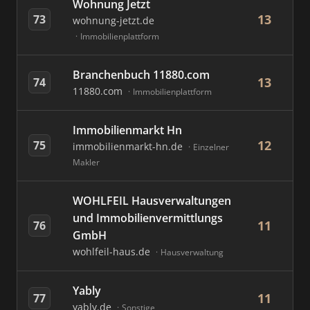
Wohnung Jetzt
13
73
wohnung-jetzt.de
Immobilienplattform
Branchenbuch 11880.com
13
74
11880.com
Immobilienplattform
Immobilienmarkt Hn
12
75
immobilienmarkt-hn.de
Einzelner
Makler
WOHLFEIL Hausverwaltungen
und Immobilienvermittlungs
11
76
GmbH
wohlfeil-haus.de
Hausverwaltung
Yably
11
77
yably.de
Sonstige