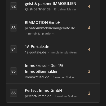
geist & partner IMMOBILIEN
4
82
geist-partner.de
Einzelner Makler
RIMMOTION GmbH
4
83
private-immobilienangebote.de
Immobilienplattform
1A-Portale.de
4
84
1a-portale.de
Immobilienplattform
Immokreisel - Der 1%
3
85
Immobilienmakler
immokreisel.de
Einzelner Makler
Perfect Immo GmbH
2
86
perfect-immo.de
Einzelner Makler