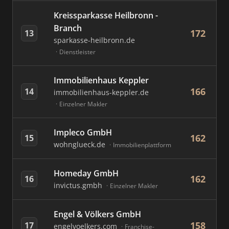
Kreissparkasse Heilbronn -
Branch
172
13
sparkasse-heilbronn.de
Dienstleister
Immobilienhaus Keppler
166
14
immobilienhaus-keppler.de
Einzelner Makler
Impleco GmbH
162
15
wohnglueck.de
Immobilienplattform
Homeday GmbH
162
16
invictus.gmbh
Einzelner Makler
Engel & Völkers GmbH
158
17
engelvoelkers.com
Franchise-