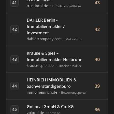
43
41
trustlocal.de
Immobilienplattform
DAHLER Berlin -
Immobilienmakler /
42
42
Investment
dahlercompany.com
Maklerkette
Krause & Spies –
40
43
Immobilienmakler Heilbronn
krause-spies.de
Einzelner Makler
HEINRICH IMMOBILIEN &
39
44
Sachverständigenbüro
immo-heinrich.de
Bewertungsportal
GoLocal GmbH & Co. KG
36
45
golocal.de
Sonstige