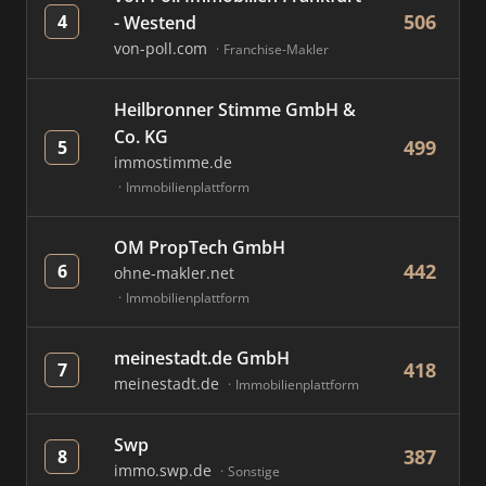
506
4
- Westend
von-poll.com
Franchise-Makler
Heilbronner Stimme GmbH &
Co. KG
499
5
immostimme.de
Immobilienplattform
OM PropTech GmbH
442
6
ohne-makler.net
Immobilienplattform
meinestadt.de GmbH
418
7
meinestadt.de
Immobilienplattform
Swp
387
8
immo.swp.de
Sonstige