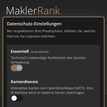
Makler
Rank
powered by
WAVEPOINT
Datenschutz-Einstellungen
Wir respektieren Ihre Privatsphäre. Wählen Sie, welche
Immobilienmakler
Dienste Sie zulassen möchten.
Heilbronn – Ranking Juli
Essentiell
(erforderlich)
2026
Technisch notwendige Funktionen wie Session-
Verwaltung.
BADEN-WÜRTTEMBERG
128.000 EINWOHNER
86
466
13.980
Kartendienste
Makler
Makler-Keywords
Max. Punkte
Interaktive Karten von OpenStreetMap/CARTO. Ihre
IP-Adresse wird an externe Server übertragen.