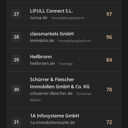
LIFULL Connect S.L.
97
27
nuroa.de
Immobilienplattform
classmarkets GmbH
96
28
immobilo.de
Immobilienplattform
Heilbronn
84
29
heilbronn.de
Sonstige
Schürrer & Fleischer
Immobilien GmbH & Co. KG
78
30
schuerrer-fleischer.de
Einzelner
Makler
1A Infosysteme GmbH
72
31
1a-immobilienmarkt.de