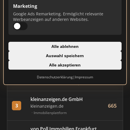
Marketing
Stand: Juli 2026
Google Ads Remarketing. Ermöglicht relevante
Werbeanzeigen auf anderen Websites.
#
MAKLER / FIRMA
PUNKTE
Immobilien Scout GmbH
Alle ablehnen
775
1
immobilienscout24.de
Auswahl speichern
Immobilienplattform
Alle akzeptieren
AVIV Germany GmbH
Datenschutzerklärung
|
Impressum
707
2
immowelt.de
Immobilienplattform
kleinanzeigen.de GmbH
665
3
kleinanzeigen.de
Immobilienplattform
von Poll Immobilien Frankfurt