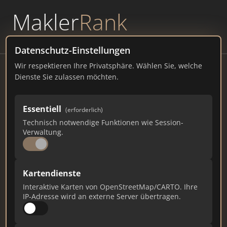
Makler
Rank
powered by
WAVEPOINT
Datenschutz-Einstellungen
Wir respektieren Ihre Privatsphäre. Wählen Sie, welche
Blank Immobilien Management
Dienste Sie zulassen möchten.
Pforzheim, Pforzheim
Essentiell
(erforderlich)
blank-im.de
Technisch notwendige Funktionen wie Session-
Verwaltung.
75
2
1
Gesamtpunkte
Städte
Top 10 Rankings
Kartendienste
Interaktive Karten von OpenStreetMap/CARTO. Ihre
IP-Adresse wird an externe Server übertragen.
Ist das Ihr Unternehmen?
Verifizieren Sie Ihr Profil, bearbeiten Sie Ihre
Daten und erhalten Sie monatliche Ranking-