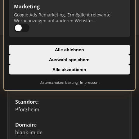
Updates.
Marketing
Profil beanspruchen
Google Ads Remarketing. Ermöglicht relevante
Werbeanzeigen auf anderen Websites.
Alle ablehnen
Auswahl speichern
Firmenprofil
Alle akzeptieren
Typ:
Datenschutzerklärung
|
Impressum
Einzelner Makler
Standort:
Pforzheim
Domain:
blank-im.de