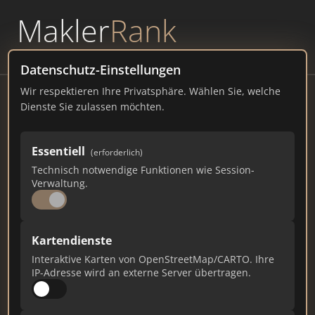
Makler
Rank
powered by
WAVEPOINT
Datenschutz-Einstellungen
Wir respektieren Ihre Privatsphäre. Wählen Sie, welche
Schmidt & Schurig Immobilien |
Dienste Sie zulassen möchten.
Bruchsal
Franz-Bläsi-Straße 16, 76646 Bruchsal
Essentiell
(erforderlich)
Technisch notwendige Funktionen wie Session-
schmidt-schurig.de
Verwaltung.
4.900
34
151
Kartendienste
Gesamtpunkte
Städte
Top 10 Rankings
Interaktive Karten von OpenStreetMap/CARTO. Ihre
IP-Adresse wird an externe Server übertragen.
Ist das Ihr Unternehmen?
Verifizieren Sie Ihr Profil, bearbeiten Sie Ihre