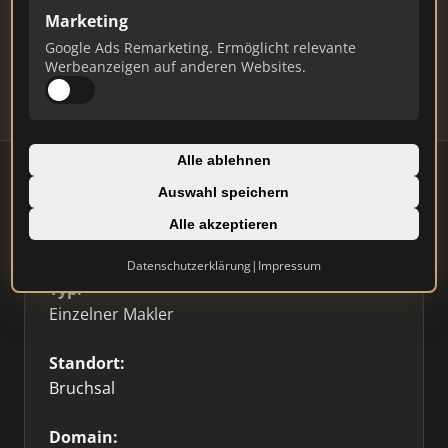
Marketing
Daten und erhalten Sie monatliche Ranking-
Updates.
Google Ads Remarketing. Ermöglicht relevante
Werbeanzeigen auf anderen Websites.
Profil beanspruchen
Alle ablehnen
Auswahl speichern
Alle akzeptieren
Firmenprofil
⭐ Etabliert
🥇 Top 3
Datenschutzerklärung
|
Impressum
Typ:
Einzelner Makler
Standort:
Bruchsal
Domain: