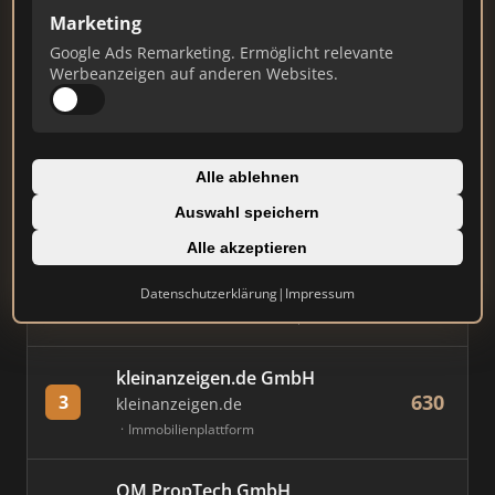
Marketing
Stand: Juli 2026
Google Ads Remarketing. Ermöglicht relevante
Werbeanzeigen auf anderen Websites.
#
MAKLER / FIRMA
PUNKTE
Immobilien Scout GmbH
Alle ablehnen
887
1
immobilienscout24.de
Auswahl speichern
Immobilienplattform
Alle akzeptieren
AVIV Germany GmbH
Datenschutzerklärung
|
Impressum
780
2
immowelt.de
Immobilienplattform
kleinanzeigen.de GmbH
630
3
kleinanzeigen.de
Immobilienplattform
OM PropTech GmbH