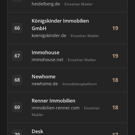
heidelberg.de
Einzelner Makler
Königskinder Immobilien
19
66
GmbH
koenigskinder.de
Einzelner Makler
Immohouse
19
67
immohouse.net
Einzelner Makler
Newhome
18
68
newhome.de
Immobilienplattform
Renner Immobilien
18
69
immobilien-renner.com
Einzelner
Makler
Desk
17
70