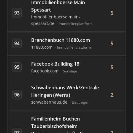
Immobilienboerse Main
Spessart
5
93
immobilienboerse.main-
spessart.de
Immobilienplattform
Branchenbuch 11880.com
5
94
11880.com
Immobilienplattform
Facebook Building 18
5
95
facebook.com
Sonstige
Schwabenhaus Werk/Zentrale
2
96
Heringen (Werra)
schwabenhaus.de
Bauträger
Familienheim Buchen-
Tauberbischofsheim
2
97