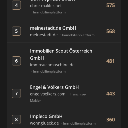
575
4
ohne-makler.net
Immobilienplattform
meinestadt.de GmbH
568
5
meinestadt.de
Immobilienplattform
Immobilien Scout Österreich
GmbH
481
6
immosuchmaschine.de
Immobilienplattform
Engel & Völkers GmbH
443
7
engelvoelkers.com
Franchise-
Makler
Impleco GmbH
360
8
wohnglueck.de
Immobilienplattform