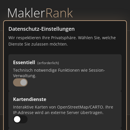
Makler
Rank
powered by
WAVEPOINT
Datenschutz-Einstellungen
Wir respektieren Ihre Privatsphäre. Wählen Sie, welche
Immobilienmakler
Dienste Sie zulassen möchten.
Neckarbischofsheim –
Essentiell
(erforderlich)
Ranking Juli 2026
Technisch notwendige Funktionen wie Session-
Verwaltung.
BADEN-WÜRTTEMBERG
4.100 EINWOHNER
100
537
16.110
Kartendienste
Makler
Makler-Keywords
Max. Punkte
Interaktive Karten von OpenStreetMap/CARTO. Ihre
IP-Adresse wird an externe Server übertragen.