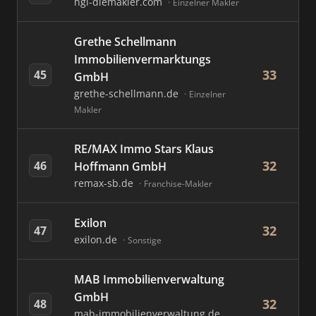
hgi-diemakler.com
Einzelner Makler
Grethe Schellmann
Immobilienvermarktungs
33
45
GmbH
grethe-schellmann.de
Einzelner
Makler
RE/MAX Immo Stars Klaus
32
46
Hoffmann GmbH
remax-sb.de
Franchise-Makler
Exilon
32
47
exilon.de
Sonstige
MAB Immobilienverwaltung
GmbH
32
48
mab-immobilienverwaltung.de