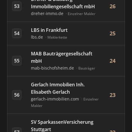
26
53
Immobiliengesellschaft mbH
dreher-immo.de
Einzelner Makler
LBS in Frankfurt
25
54
lbs.de
Maklerkette
MAB Bauträgergesellschaft
24
55
mbH
mab-bischofsheim.de
Bauträger
Gerlach Immobilien Inh.
Elisabeth Gerlach
23
56
gerlach-immobilien.com
Einzelner
Makler
SV SparkassenVersicherung
Stuttgart