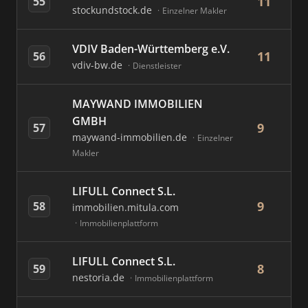
11
55
stockundstock.de
Einzelner Makler
VDIV Baden-Württemberg e.V.
11
56
vdiv-bw.de
Dienstleister
MAYWAND IMMOBILIEN
GMBH
9
57
maywand-immobilien.de
Einzelner
Makler
LIFULL Connect S.L.
9
58
immobilien.mitula.com
Immobilienplattform
LIFULL Connect S.L.
8
59
nestoria.de
Immobilienplattform