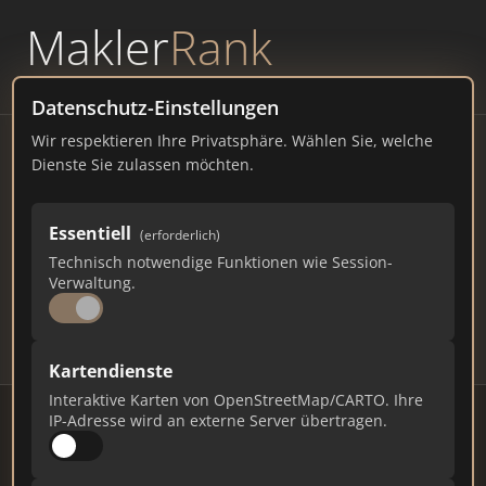
Makler
Rank
powered by
WAVEPOINT
Datenschutz-Einstellungen
Wir respektieren Ihre Privatsphäre. Wählen Sie, welche
Immobilienmakler Sinsheim
Dienste Sie zulassen möchten.
– Ranking Juli 2026
Essentiell
(erforderlich)
BADEN-WÜRTTEMBERG
37.036 EINWOHNER
Technisch notwendige Funktionen wie Session-
65
482
14.460
Verwaltung.
Makler
Makler-Keywords
Max. Punkte
Kartendienste
Interaktive Karten von OpenStreetMap/CARTO. Ihre
IP-Adresse wird an externe Server übertragen.
Stand: Juli 2026