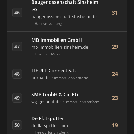
Baugenossenschaft Sinsheim
eG
31
46
baugenossenschaft-sinsheim.de
Hausverwaltung
MB Immobilien GmbH
29
47
mb-immobilien-sinsheim.de
Einzelner Makler
LIFULL Connect S.L.
24
48
nuroa.de
Immobilienplattform
SMP GmbH & Co. KG
23
49
wg-gesucht.de
Immobilienplattform
De Flatspotter
19
50
de.flatspotter.com
Immobilienplattform