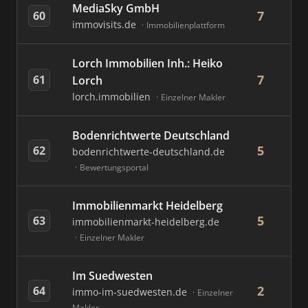
MediaSky GmbH
7
60
immovisits.de
Immobilienplattform
Lorch Immobilien Inh.: Heiko
7
61
Lorch
lorch.immobilien
Einzelner Makler
Bodenrichtwerte Deutschland
5
62
bodenrichtwerte-deutschland.de
Bewertungsportal
Immobilienmarkt Heidelberg
5
63
immobilienmarkt-heidelberg.de
Einzelner Makler
Im Suedwesten
2
64
immo-im-suedwesten.de
Einzelner
Makler