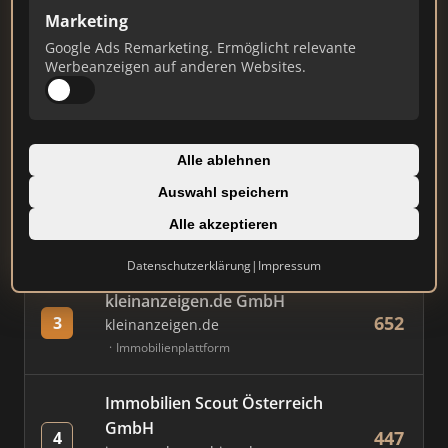
Marketing
Google Ads Remarketing. Ermöglicht relevante
#
MAKLER / FIRMA
PUNKTE
Werbeanzeigen auf anderen Websites.
Immobilien Scout GmbH
809
1
immobilienscout24.de
Alle ablehnen
Immobilienplattform
Auswahl speichern
AVIV Germany GmbH
Alle akzeptieren
727
2
immowelt.de
Immobilienplattform
Datenschutzerklärung
|
Impressum
kleinanzeigen.de GmbH
652
3
kleinanzeigen.de
Immobilienplattform
Immobilien Scout Österreich
GmbH
447
4