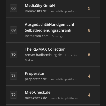
MediaSky GmbH
9
68
immovisits.de
Immobilienplattform
Ausgedacht&Handgemacht
8
69
Selbstbedienungsschrank
instagram.com
Sonstige
The RE/MAX Collection
6
70
remax-badhomburg.de
Franchise-
Makler
Properstar
4
71
properstar.de
Immobilienplattform
Miet-Check.de
4
72
miet-check.de
Immobilienplattform