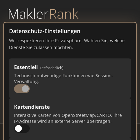
Makler
Rank
powered by
WAVEPOINT
Datenschutz-Einstellungen
Wir respektieren Ihre Privatsphäre. Wählen Sie, welche
Immobilienmakler
Dienste Sie zulassen möchten.
Homburg – Ranking Juli
Essentiell
(erforderlich)
2026
Technisch notwendige Funktionen wie Session-
Verwaltung.
SAARLAND
42.040 EINWOHNER
75
622
18.660
Kartendienste
Makler
Makler-Keywords
Max. Punkte
Interaktive Karten von OpenStreetMap/CARTO. Ihre
IP-Adresse wird an externe Server übertragen.