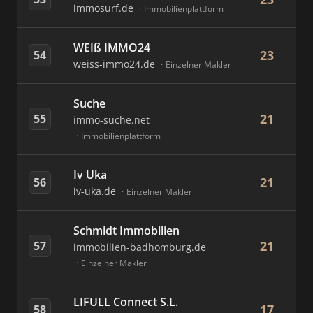
immosurf.de
Immobilienplattform
WEIß IMMO24
23
54
weiss-immo24.de
Einzelner Makler
Suche
21
55
immo-suche.net
Immobilienplattform
Iv Uka
21
56
iv-uka.de
Einzelner Makler
Schmidt Immobilien
21
57
immobilien-badhomburg.de
Einzelner Makler
LIFULL Connect S.L.
17
58