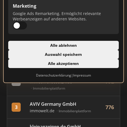
Marketing
Stand: Juli 2026
Google Ads Remarketing. Ermöglicht relevante
Werbeanzeigen auf anderen Websites.
#
MAKLER / FIRMA
PUNKTE
von Poll Immobilien Frankfurt
Alle ablehnen
796
1
- Westend
Auswahl speichern
von-poll.com
Franchise-Makler
Alle akzeptieren
Immobilien Scout GmbH
Datenschutzerklärung
|
Impressum
792
2
immobilienscout24.de
Immobilienplattform
AVIV Germany GmbH
776
3
immowelt.de
Immobilienplattform
kleinanzeigen.de GmbH