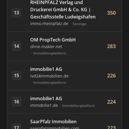
RHEINPFALZ Verlag und
Druckerei GmbH & Co. KG |
350
13
Geschäftsstelle Ludwigshafen
immo.rheinpfalz.de
Sonstige
OM PropTech GmbH
283
14
ohne-makler.net
Immobilienplattform
immobilie1 AG
226
15
ivd24immobilien.de
Immobilienplattform
immobilie1 AG
224
16
immobilie1.de
Immobilienplattform
SaarPfalz Immobilien
223
17
saarpfalzimmobilien.com