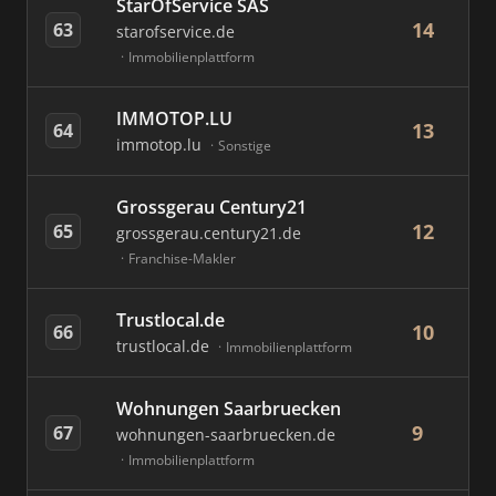
StarOfService SAS
14
63
starofservice.de
Immobilienplattform
IMMOTOP.LU
13
64
immotop.lu
Sonstige
Grossgerau Century21
12
65
grossgerau.century21.de
Franchise-Makler
Trustlocal.de
10
66
trustlocal.de
Immobilienplattform
Wohnungen Saarbruecken
9
67
wohnungen-saarbruecken.de
Immobilienplattform