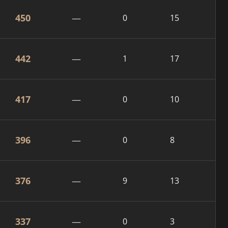
450
—
0
15
442
—
1
17
417
—
0
10
396
—
0
8
376
—
9
13
337
—
0
3