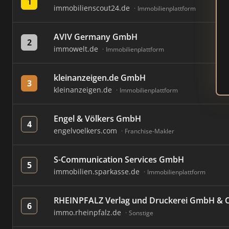
1
immobilienscout24.de
Immobilienplattform
AVIV Germany GmbH
2
immowelt.de
Immobilienplattform
kleinanzeigen.de GmbH
3
kleinanzeigen.de
Immobilienplattform
Engel & Völkers GmbH
4
engelvoelkers.com
Franchise-Makler
S-Communication Services GmbH
5
immobilien.sparkasse.de
Immobilienplattform
RHEINPFALZ Verlag und Druckerei GmbH & Co
6
immo.rheinpfalz.de
Sonstige