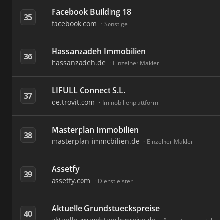
Facebook Building 18
35
facebook.com
Sonstige
Hassanzadeh Immobilien
36
hassanzadeh.de
Einzelner Makler
LIFULL Connect S.L.
37
de.trovit.com
Immobilienplattform
Masterplan Immobilien
38
masterplan-immobilien.de
Einzelner Makler
Assetfy
39
assetfy.com
Dienstleister
Aktuelle Grundstueckspreise
40
aktuelle-grundstueckspreise.de