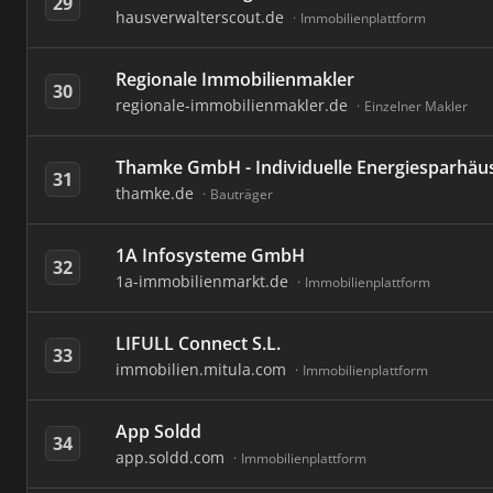
29
hausverwalterscout.de
Immobilienplattform
Regionale Immobilienmakler
30
regionale-immobilienmakler.de
Einzelner Makler
Thamke GmbH - Individuelle Energiesparhäu
31
thamke.de
Bauträger
1A Infosysteme GmbH
32
1a-immobilienmarkt.de
Immobilienplattform
LIFULL Connect S.L.
33
immobilien.mitula.com
Immobilienplattform
App Soldd
34
app.soldd.com
Immobilienplattform