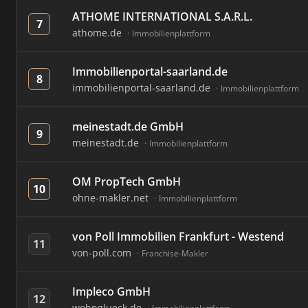
ATHOME INTERNATIONAL S.A.R.L.
7
athome.de
Immobilienplattform
Immobilienportal-saarland.de
8
immobilienportal-saarland.de
Immobilienplattform
meinestadt.de GmbH
9
meinestadt.de
Immobilienplattform
OM PropTech GmbH
10
ohne-makler.net
Immobilienplattform
von Poll Immobilien Frankfurt - Westend
11
von-poll.com
Franchise-Makler
Impleco GmbH
12
wohnglueck.de