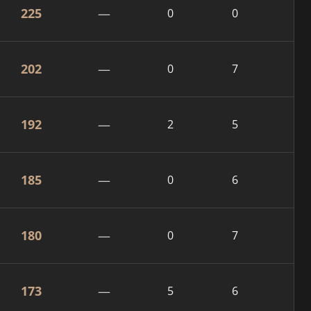
225
—
0
0
202
—
0
7
192
—
2
5
185
—
0
6
180
—
0
7
173
—
5
6