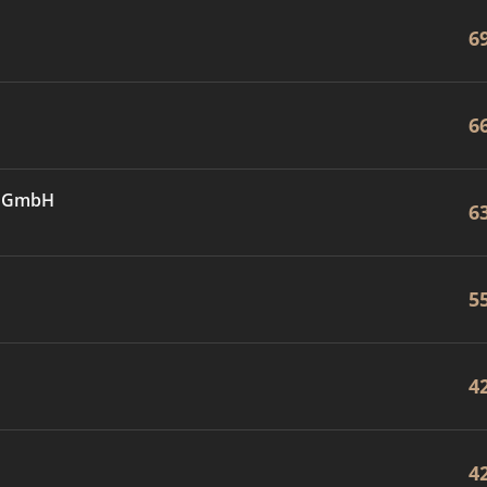
6
6
 GmbH
6
5
4
4