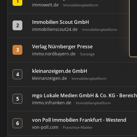
1
immowelt.de
Immobilienplattform
Immobilien Scout GmbH
2
immobilienscout24.de
Immobilienplattform
Verlag Nürnberger Presse
3
immo.nordbayern.de
Sonstige
kleinanzeigen.de GmbH
4
kleinanzeigen.de
Immobilienplattform
mgo Lokale Medien GmbH & Co. KG - Bereich
5
immo.infranken.de
Immobilienplattform
von Poll Immobilien Frankfurt - Westend
6
von-poll.com
Franchise-Makler