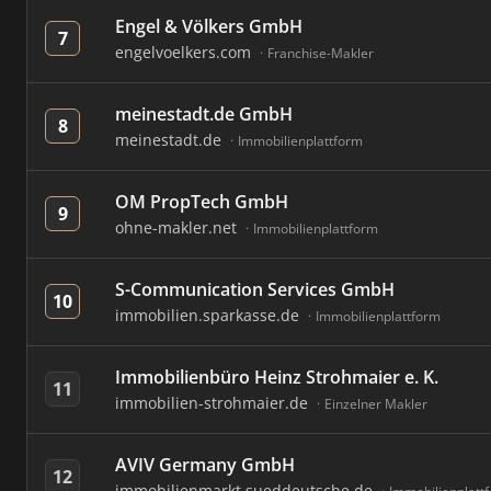
Engel & Völkers GmbH
7
engelvoelkers.com
Franchise-Makler
meinestadt.de GmbH
8
meinestadt.de
Immobilienplattform
OM PropTech GmbH
9
ohne-makler.net
Immobilienplattform
S-Communication Services GmbH
10
immobilien.sparkasse.de
Immobilienplattform
Immobilienbüro Heinz Strohmaier e. K.
11
immobilien-strohmaier.de
Einzelner Makler
AVIV Germany GmbH
12
immobilienmarkt.sueddeutsche.de