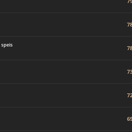
7
7
 speis
7
7
7
6