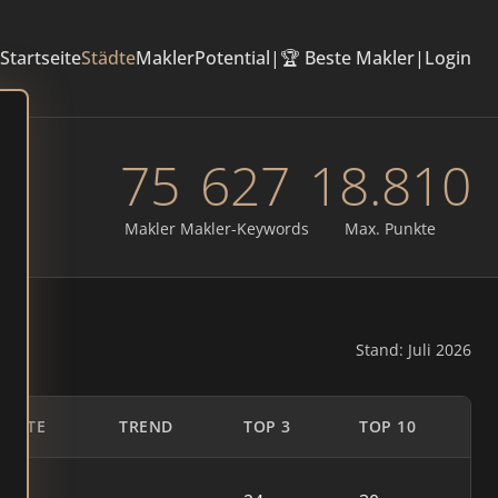
Startseite
Städte
Makler
Potential
|
🏆 Beste Makler
|
Login
75
627
18.810
Makler
Makler-Keywords
Max. Punkte
Stand: Juli 2026
UNKTE
TREND
TOP 3
TOP 10