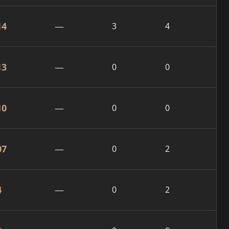
14
—
3
4
13
—
0
0
10
—
0
0
07
—
0
2
4
—
0
2