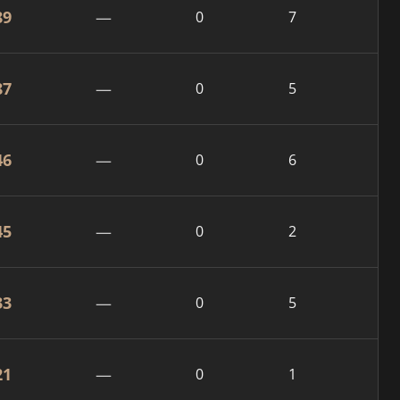
89
—
0
7
87
—
0
5
46
—
0
6
45
—
0
2
33
—
0
5
21
—
0
1