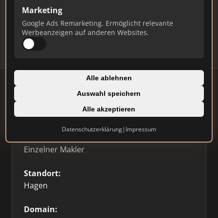
Marketing
Daten und erhalten Sie monatliche Ranking-
Updates.
Google Ads Remarketing. Ermöglicht relevante
Werbeanzeigen auf anderen Websites.
Profil beanspruchen
Alle ablehnen
Auswahl speichern
Firmenprofil
Alle akzeptieren
Datenschutzerklärung
|
Impressum
Typ:
Einzelner Makler
Standort:
Hagen
Domain: