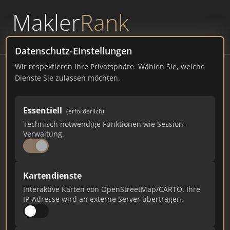
Makler
Rank
powered by
WAVEPOINT
Datenschutz-Einstellungen
Wir respektieren Ihre Privatsphäre. Wählen Sie, welche
Meine Maklerin Angela Gehrmann
Dienste Sie zulassen möchten.
Immobilien
Denkmalstraße 4, 58099 Hagen
Essentiell
(erforderlich)
Technisch notwendige Funktionen wie Session-
meinemaklerin.com
Verwaltung.
375
5
8
Kartendienste
Gesamtpunkte
Städte
Top 10 Rankings
Interaktive Karten von OpenStreetMap/CARTO. Ihre
IP-Adresse wird an externe Server übertragen.
Ist das Ihr Unternehmen?
Verifizieren Sie Ihr Profil, bearbeiten Sie Ihre