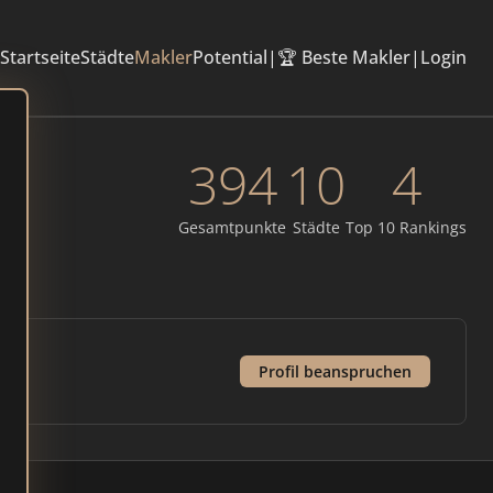
Startseite
Städte
Makler
Potential
|
🏆 Beste Makler
|
Login
394
10
4
Gesamtpunkte
Städte
Top 10 Rankings
Profil beanspruchen