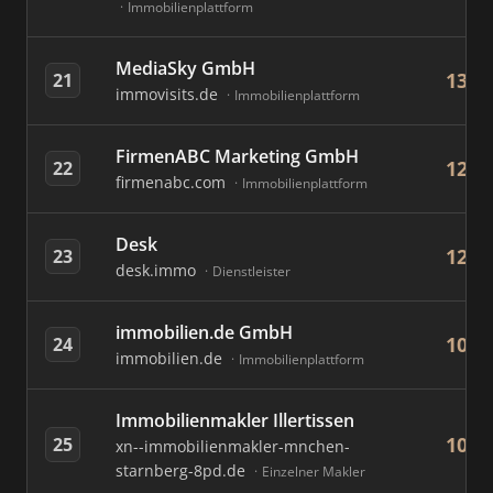
Immobilienplattform
MediaSky GmbH
130
21
immovisits.de
Immobilienplattform
FirmenABC Marketing GmbH
129
22
firmenabc.com
Immobilienplattform
Desk
120
23
desk.immo
Dienstleister
immobilien.de GmbH
108
24
immobilien.de
Immobilienplattform
Immobilienmakler Illertissen
105
25
xn--immobilienmakler-mnchen-
starnberg-8pd.de
Einzelner Makler