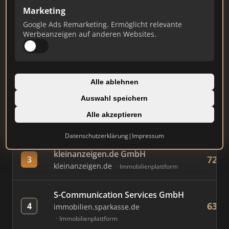
Marketing
Google Ads Remarketing. Ermöglicht relevante
#
MAKLER / FIRMA
PUNK
Werbeanzeigen auf anderen Websites.
AVIV Germany GmbH
842
1
immowelt.de
Immobilienplattform
Alle ablehnen
Auswahl speichern
Immobilien Scout GmbH
792
2
immobilienscout24.de
Alle akzeptieren
Immobilienplattform
Datenschutzerklärung
|
Impressum
kleinanzeigen.de GmbH
721
3
kleinanzeigen.de
Immobilienplattform
S-Communication Services GmbH
635
4
immobilien.sparkasse.de
Immobilienplattform