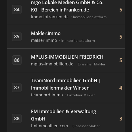
mgo Lokale Medien GmbH & Co.
5
84
KG - Bereich inFranken.de
immo.infranken.de
Immobilienplattform
Makler.immo
5
85
makler.immo
Immobilienplattform
MPLUS-IMMOBILIEN FRIEDRICH
5
86
mplus-immobilien.de
Einzelner Makler
TeamNord Immobilien GmbH |
4
87
Immobilienmakler Winsen
teamnord.immo
Einzelner Makler
FM Immobilien & Verwaltung
3
88
GmbH
fmimmobilien.com
Einzelner Makler