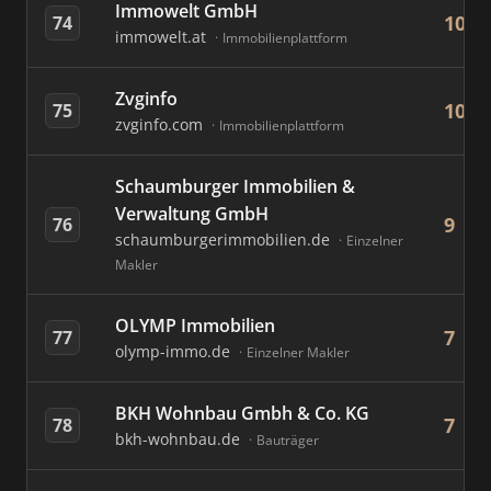
Immowelt GmbH
10
74
immowelt.at
Immobilienplattform
Zvginfo
10
75
zvginfo.com
Immobilienplattform
Schaumburger Immobilien &
Verwaltung GmbH
9
76
schaumburgerimmobilien.de
Einzelner
Makler
OLYMP Immobilien
7
77
olymp-immo.de
Einzelner Makler
BKH Wohnbau Gmbh & Co. KG
7
78
bkh-wohnbau.de
Bauträger