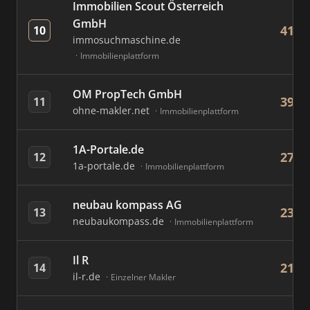
Immobilien Scout Österreich
GmbH
415
10
immosuchmaschine.de
Immobilienplattform
OM PropTech GmbH
392
11
ohne-makler.net
Immobilienplattform
1A-Portale.de
276
12
1a-portale.de
Immobilienplattform
neubau kompass AG
230
13
neubaukompass.de
Immobilienplattform
Il R
212
14
il-r.de
Einzelner Makler