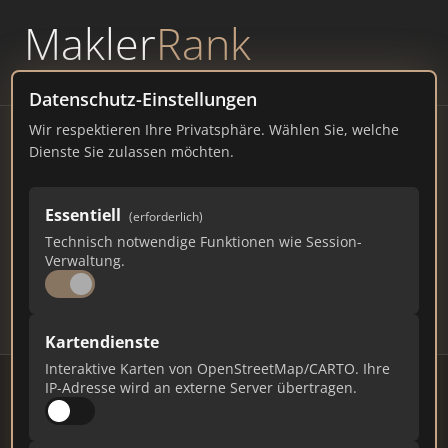
Makler
Rank
powered by
WAVEPOINT
Datenschutz-Einstellungen
Wir respektieren Ihre Privatsphäre. Wählen Sie, welche
Immobilienmakler Nabburg
Dienste Sie zulassen möchten.
– Ranking Juli 2026
Essentiell
(erforderlich)
BAYERN
6.107 EINWOHNER
Technisch notwendige Funktionen wie Session-
95
599
17.970
Verwaltung.
Makler
Makler-Keywords
Max. Punkte
Kartendienste
Interaktive Karten von OpenStreetMap/CARTO. Ihre
IP-Adresse wird an externe Server übertragen.
Stand: Juli 2026