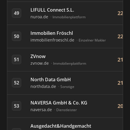
LIFULL Connect S.L.
22
49
nuroa.de
Immobilienplattform
Immobilien Fröschl
22
50
immobilienfroeschl.de
Einzelner Makler
ZVnow
21
51
zvnow.de
Immobilienplattform
North Data GmbH
21
52
northdata.de
Sonstige
NAVERSA GmbH & Co. KG
20
53
naversa.de
Dienstleister
Ausgedacht&Handgemacht