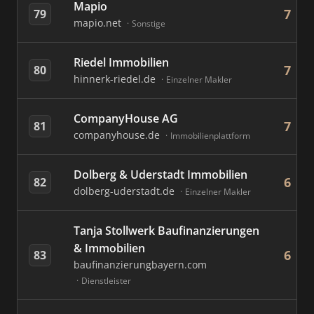
Mapio
7
79
mapio.net
Sonstige
Riedel Immobilien
7
80
hinnerk-riedel.de
Einzelner Makler
CompanyHouse AG
7
81
companyhouse.de
Immobilienplattform
Dolberg & Uderstadt Immobilien
6
82
dolberg-uderstadt.de
Einzelner Makler
Tanja Stollwerk Baufinanzierungen
& Immobilien
6
83
baufinanzierungbayern.com
Dienstleister