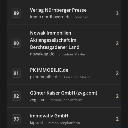
Verlag Nürnberger Presse
3
89
immo.nordbayern.de
Sonstige
Nowak Immobilien
Aktiengesellschaft im
2
90
Berchtesgadener Land
nowak-ag.de
Einzelner Makler
PK IMMOBILIE.de
2
91
pkimmobilie.de
Einzelner Makler
Günter Kaiser GmbH (zvg.com)
2
92
zvg.com
Immobilienplattform
immovativ GmbH
2
93
kip.net
Immobilienplattform