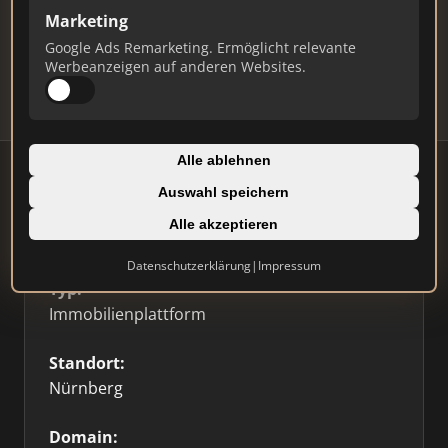
Marketing
Daten und erhalten Sie monatliche Ranking-
Updates.
Google Ads Remarketing. Ermöglicht relevante
Werbeanzeigen auf anderen Websites.
Profil beanspruchen
Alle ablehnen
Auswahl speichern
Alle akzeptieren
Firmenprofil
⭐ Etabliert
🥇 Top 3
Datenschutzerklärung
|
Impressum
Typ:
Immobilienplattform
Standort:
Nürnberg
Domain: