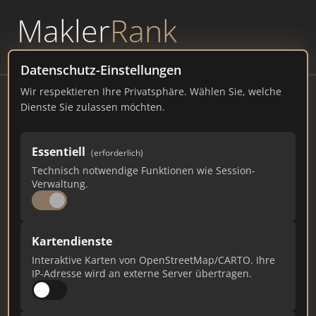
Makler
Rank
powered by
WAVEPOINT
Datenschutz-Einstellungen
Wir respektieren Ihre Privatsphäre. Wählen Sie, welche
NÜRNBERGER IMMOBILIEN-
Dienste Sie zulassen möchten.
BÖRSENDIENST GmbH
Rehdorfer Str. 10, 90431 Nürnberg
Essentiell
(erforderlich)
Technisch notwendige Funktionen wie Session-
nib.de
Verwaltung.
2.367
52
17
Kartendienste
Gesamtpunkte
Städte
Top 10 Rankings
Interaktive Karten von OpenStreetMap/CARTO. Ihre
IP-Adresse wird an externe Server übertragen.
Ist das Ihr Unternehmen?
Verifizieren Sie Ihr Profil, bearbeiten Sie Ihre