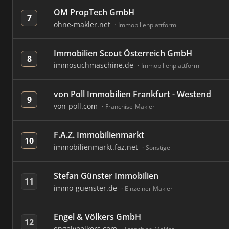
OM PropTech GmbH
7
ohne-makler.net
Immobilienplattform
Immobilien Scout Österreich GmbH
8
immosuchmaschine.de
Immobilienplattform
von Poll Immobilien Frankfurt - Westend
9
von-poll.com
Franchise-Makler
F.A.Z. Immobilienmarkt
10
immobilienmarkt.faz.net
Sonstige
Stefan Günster Immobilien
11
immo-guenster.de
Einzelner Makler
Engel & Völkers GmbH
12
engelvoelkers.com