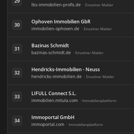
29
lbs-immobilien-profis.de
Einzelner Makler
Ophoven Immobilien GbR
30
immobilien-ophoven.de
Einzelner Makler
Bazinas Schmidt
31
bazinas-schmidt.de
Einzelner Makler
Hendricks-Immobilien - Neuss
32
hendricks-immobilien.de
Einzelner Makler
LIFULL Connect S.L.
33
immobilien.mitula.com
Immobilienplattform
Immoportal GmbH
34
immoportal.com
Immobilienplattform