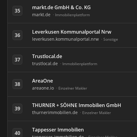
markt.de GmbH & Co. KG
35
markt.de
Immobilienplattform
Leverkusen Kommunalportal Nrw
36
leverkusen.kommunalportal.nrw
Sonstige
Trustlocal.de
37
trustlocal.de
Immobilienplattform
AreaOne
38
areaone.io
Einzelner Makler
THURNER + SÖHNE Immobilien GmbH
39
thurnerimmobilien.de
Einzelner Makler
Tappesser Immobilien
40
tappesser-immobilien.de