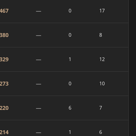
467
—
0
17
380
—
0
8
329
—
1
12
273
—
0
10
220
—
6
7
214
—
1
6