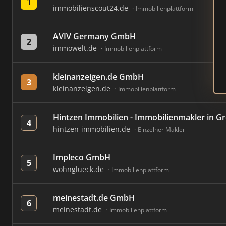
1
immobilienscout24.de
Immobilienplattform
AVIV Germany GmbH
2
immowelt.de
Immobilienplattform
kleinanzeigen.de GmbH
3
kleinanzeigen.de
Immobilienplattform
Hintzen Immobilien - Immobilienmakler in G
4
hintzen-immobilien.de
Einzelner Makler
Impleco GmbH
5
wohnglueck.de
Immobilienplattform
meinestadt.de GmbH
6
meinestadt.de
Immobilienplattform