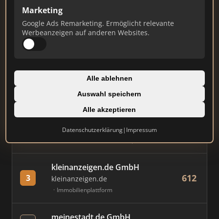
Marketing
Stand: Juli 2026
Google Ads Remarketing. Ermöglicht relevante
Werbeanzeigen auf anderen Websites.
#
MAKLER / FIRMA
PUNKTE
Immobilien Scout GmbH
Alle ablehnen
836
1
immobilienscout24.de
Auswahl speichern
Immobilienplattform
Alle akzeptieren
AVIV Germany GmbH
Datenschutzerklärung
|
Impressum
794
2
immowelt.de
Immobilienplattform
kleinanzeigen.de GmbH
612
3
kleinanzeigen.de
Immobilienplattform
meinestadt.de GmbH