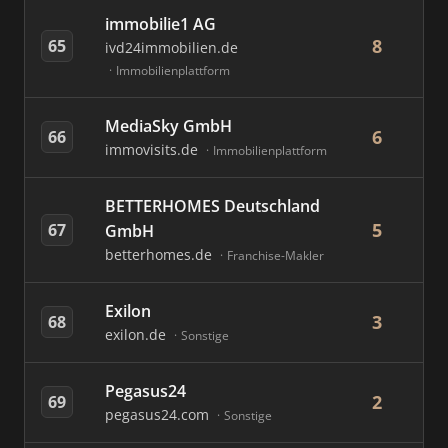
immobilie1 AG
8
65
ivd24immobilien.de
Immobilienplattform
MediaSky GmbH
6
66
immovisits.de
Immobilienplattform
BETTERHOMES Deutschland
5
67
GmbH
betterhomes.de
Franchise-Makler
Exilon
3
68
exilon.de
Sonstige
Pegasus24
2
69
pegasus24.com
Sonstige