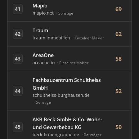
Mapio
69
41
mapio.net
Sonstige
Traum
62
42
traum.immobilien
Einzelner Makler
AreaOne
58
43
areaone.io
Einzelner Makler
Fachbauzentrum Schultheiss
GmbH
52
44
schultheiss-burghausen.de
Sonstige
AKB Beck GmbH & Co. Wohn-
50
45
und Gewerbebau KG
beck-firmengruppe.de
Bauträger