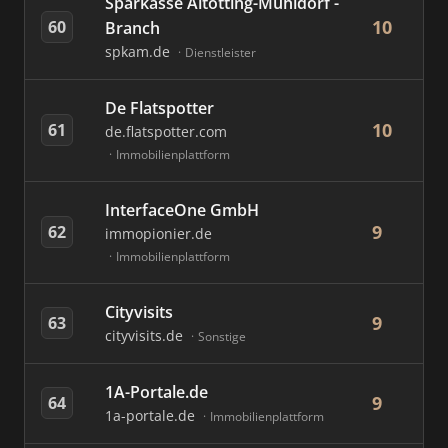
Sparkasse Altötting-Mühldorf -
10
60
Branch
spkam.de
Dienstleister
De Flatspotter
10
61
de.flatspotter.com
Immobilienplattform
InterfaceOne GmbH
9
62
immopionier.de
Immobilienplattform
Cityvisits
9
63
cityvisits.de
Sonstige
1A-Portale.de
9
64
1a-portale.de
Immobilienplattform