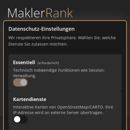
Makler
Rank
powered by
WAVEPOINT
Datenschutz-Einstellungen
Wir respektieren Ihre Privatsphäre. Wählen Sie, welche
Immobilienmakler
Dienste Sie zulassen möchten.
Burghausen – Ranking Juli
Essentiell
(erforderlich)
2026
Technisch notwendige Funktionen wie Session-
Verwaltung.
BAYERN
17.715 EINWOHNER
70
576
17.280
Kartendienste
Makler
Makler-Keywords
Max. Punkte
Interaktive Karten von OpenStreetMap/CARTO. Ihre
IP-Adresse wird an externe Server übertragen.