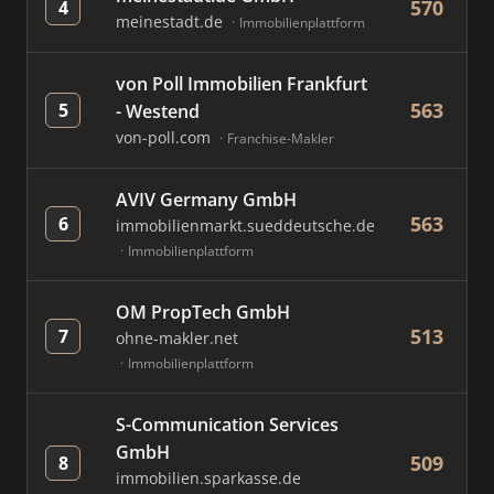
570
4
meinestadt.de
Immobilienplattform
von Poll Immobilien Frankfurt
563
5
- Westend
von-poll.com
Franchise-Makler
AVIV Germany GmbH
563
6
immobilienmarkt.sueddeutsche.de
Immobilienplattform
OM PropTech GmbH
513
7
ohne-makler.net
Immobilienplattform
S-Communication Services
GmbH
509
8
immobilien.sparkasse.de