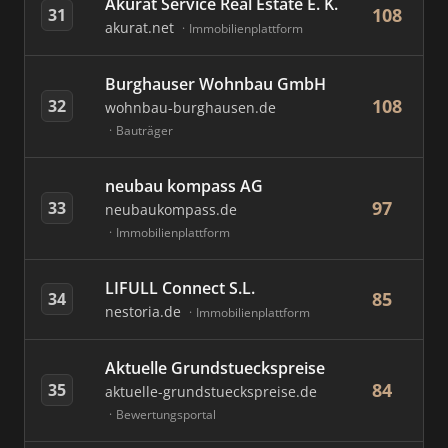
Akurat Service Real Estate E. K.
108
31
akurat.net
Immobilienplattform
Burghauser Wohnbau GmbH
108
32
wohnbau-burghausen.de
Bauträger
neubau kompass AG
97
33
neubaukompass.de
Immobilienplattform
LIFULL Connect S.L.
85
34
nestoria.de
Immobilienplattform
Aktuelle Grundstueckspreise
84
35
aktuelle-grundstueckspreise.de
Bewertungsportal