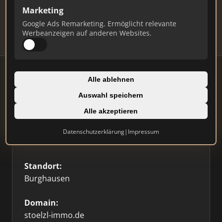
Updates.
Marketing
Profil beanspruchen
Google Ads Remarketing. Ermöglicht relevante
Werbeanzeigen auf anderen Websites.
Alle ablehnen
Auswahl speichern
Firmenprofil
🥇 Top 3
Alle akzeptieren
Typ:
Datenschutzerklärung
|
Impressum
Einzelner Makler
Standort:
Burghausen
Domain:
stoelzl-immo.de