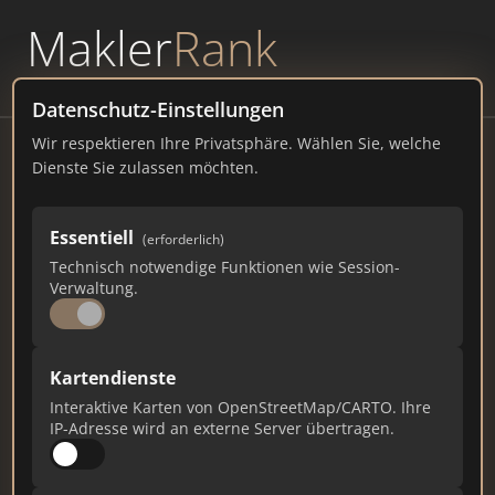
Makler
Rank
powered by
WAVEPOINT
Datenschutz-Einstellungen
Wir respektieren Ihre Privatsphäre. Wählen Sie, welche
Stölzl Immobilien
Dienste Sie zulassen möchten.
Marktler Str. 22, 84489 Burghausen
Essentiell
(erforderlich)
stoelzl-immo.de
Technisch notwendige Funktionen wie Session-
Verwaltung.
355
2
10
Gesamtpunkte
Städte
Top 10 Rankings
Kartendienste
Interaktive Karten von OpenStreetMap/CARTO. Ihre
IP-Adresse wird an externe Server übertragen.
Ist das Ihr Unternehmen?
Verifizieren Sie Ihr Profil, bearbeiten Sie Ihre
Daten und erhalten Sie monatliche Ranking-