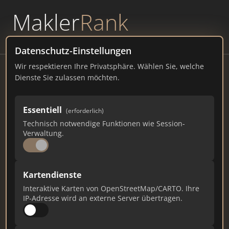
Makler
Rank
powered by
WAVEPOINT
Datenschutz-Einstellungen
Wir respektieren Ihre Privatsphäre. Wählen Sie, welche
Wohnen am Stadtpark -
Dienste Sie zulassen möchten.
Eigentumswohnung in Burghausen
Gewerbepark Lindach A D3, 84489 Burghausen
Essentiell
(erforderlich)
Technisch notwendige Funktionen wie Session-
wohnen-stadtpark.de
Verwaltung.
215
5
6
Kartendienste
Gesamtpunkte
Städte
Top 10 Rankings
Interaktive Karten von OpenStreetMap/CARTO. Ihre
IP-Adresse wird an externe Server übertragen.
Ist das Ihr Unternehmen?
Verifizieren Sie Ihr Profil, bearbeiten Sie Ihre