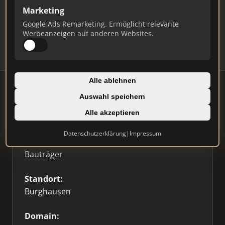
Marketing
Daten und erhalten Sie monatliche Ranking-
Updates.
Google Ads Remarketing. Ermöglicht relevante
Werbeanzeigen auf anderen Websites.
Profil beanspruchen
Alle ablehnen
Auswahl speichern
Firmenprofil
Alle akzeptieren
Datenschutzerklärung
|
Impressum
Typ:
Bauträger
Standort:
Burghausen
Domain: