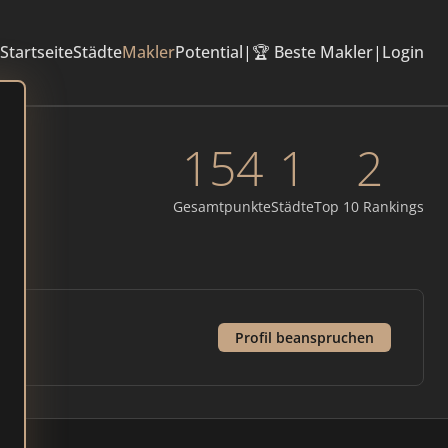
Startseite
Städte
Makler
Potential
|
🏆 Beste Makler
|
Login
154
1
2
Gesamtpunkte
Städte
Top 10 Rankings
Profil beanspruchen