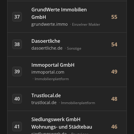
GrundWerte Immobilien
55
37
GmbH
grundwerte.immo
Einzelner Makler
Dasoertliche
54
38
dasoertliche.de
Sonstige
Immoportal GmbH
49
39
immoportal.com
Immobilienplattform
Trustlocal.de
48
40
trustlocal.de
Immobilienplattform
Siedlungswerk GmbH
46
41
Wohnungs- und Städtebau
siedlungswerk.de