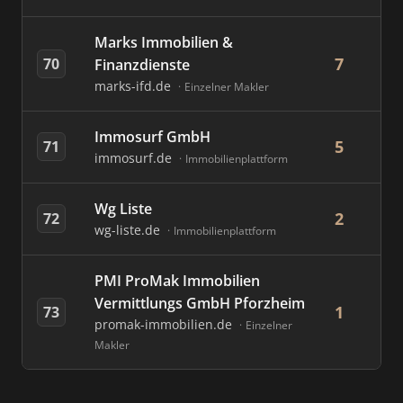
Marks Immobilien &
7
70
Finanzdienste
marks-ifd.de
Einzelner Makler
Immosurf GmbH
5
71
immosurf.de
Immobilienplattform
Wg Liste
2
72
wg-liste.de
Immobilienplattform
PMI ProMak Immobilien
Vermittlungs GmbH Pforzheim
1
73
promak-immobilien.de
Einzelner
Makler