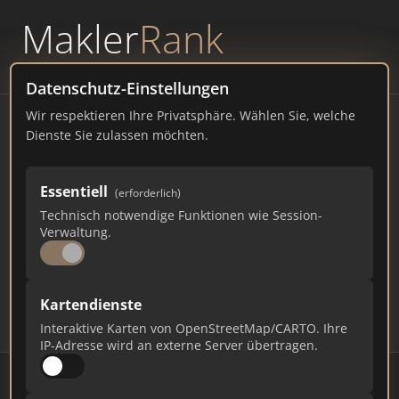
Makler
Rank
powered by
WAVEPOINT
Datenschutz-Einstellungen
Wir respektieren Ihre Privatsphäre. Wählen Sie, welche
Immobilienmakler
Dienste Sie zulassen möchten.
Böblingen – Ranking Juli
Essentiell
(erforderlich)
2026
Technisch notwendige Funktionen wie Session-
Verwaltung.
BADEN-WÜRTTEMBERG
46.714 EINWOHNER
73
456
13.680
Kartendienste
Makler
Makler-Keywords
Max. Punkte
Interaktive Karten von OpenStreetMap/CARTO. Ihre
IP-Adresse wird an externe Server übertragen.