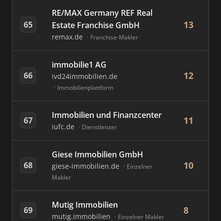
RE/MAX Germany REF Real
13
65
Estate Franchise GmbH
remax.de
Franchise-Makler
immobilie1 AG
12
66
ivd24immobilien.de
Immobilienplattform
Immobilien und Finanzcenter
11
67
iufc.de
Dienstleister
Giese Immobilien GmbH
10
68
giese-immobilien.de
Einzelner
Makler
Mutig Immobilien
8
69
mutig.immobilien
Einzelner Makler