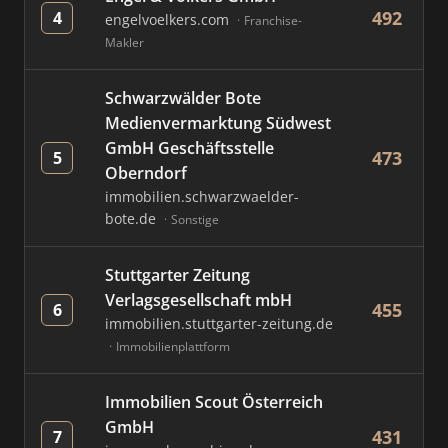
492
4
engelvoelkers.com
Franchise-
Makler
Schwarzwälder Bote
Medienvermarktung Südwest
GmbH Geschäftsstelle
473
5
Oberndorf
immobilien.schwarzwaelder-
bote.de
Sonstige
Stuttgarter Zeitung
Verlagsgesellschaft mbH
455
6
immobilien.stuttgarter-zeitung.de
Immobilienplattform
Immobilien Scout Österreich
GmbH
431
7