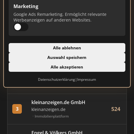
Marketing
Stand: Juli 2026
Google Ads Remarketing. Ermöglicht relevante
Werbeanzeigen auf anderen Websites.
#
MAKLER / FIRMA
PUNKTE
Immobilien Scout GmbH
Alle ablehnen
824
1
immobilienscout24.de
Auswahl speichern
Immobilienplattform
Alle akzeptieren
AVIV Germany GmbH
Datenschutzerklärung
|
Impressum
684
2
immowelt.de
Immobilienplattform
kleinanzeigen.de GmbH
524
3
kleinanzeigen.de
Immobilienplattform
Engel & Völkers GmbH