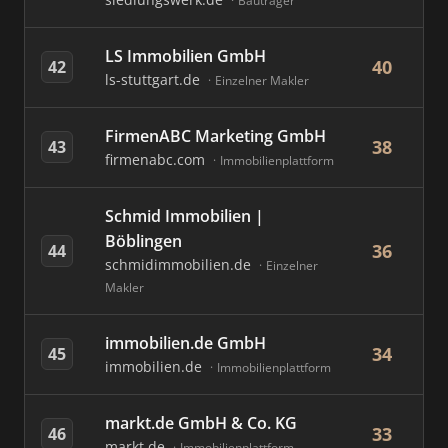
Bauträger
LS Immobilien GmbH
40
42
ls-stuttgart.de
Einzelner Makler
FirmenABC Marketing GmbH
38
43
firmenabc.com
Immobilienplattform
Schmid Immobilien |
Böblingen
36
44
schmidimmobilien.de
Einzelner
Makler
immobilien.de GmbH
34
45
immobilien.de
Immobilienplattform
markt.de GmbH & Co. KG
33
46
markt.de
Immobilienplattform