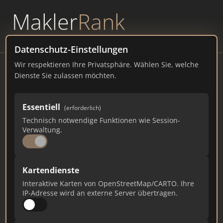
Makler
Rank
powered by
WAVEPOINT
Datenschutz-Einstellungen
Wir respektieren Ihre Privatsphäre. Wählen Sie, welche
Steffen Meyer Immobilien
Dienste Sie zulassen möchten.
Riesengebirgsstraße 24, 71083 Herrenberg
Essentiell
(erforderlich)
immo-meyer.com
Technisch notwendige Funktionen wie Session-
Verwaltung.
232
2
8
Gesamtpunkte
Städte
Top 10 Rankings
Kartendienste
Interaktive Karten von OpenStreetMap/CARTO. Ihre
IP-Adresse wird an externe Server übertragen.
Ist das Ihr Unternehmen?
Verifizieren Sie Ihr Profil, bearbeiten Sie Ihre
Daten und erhalten Sie monatliche Ranking-