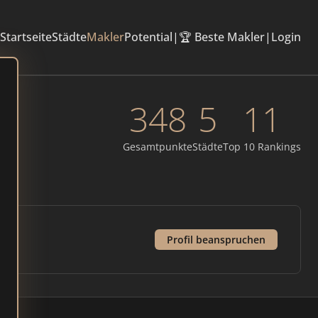
Startseite
Städte
Makler
Potential
|
🏆 Beste Makler
|
Login
348
5
11
Gesamtpunkte
Städte
Top 10 Rankings
Profil beanspruchen