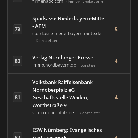
firmenabc.com
Immobilienplattform
Sparkasse Niederbayern-Mitte
- ATM
5
79
sparkasse-niederbayern-mitte.de
Dienstleister
Verlag Nürnberger Presse
4
80
immo.nordbayern.de
Sonstige
Volksbank Raiffeisenbank
Nordoberpfalz eG
4
81
Geschäftsstelle Weiden,
Wörthstraße 9
vr-nordoberpfalz.de
Dienstleister
ESW Nürnberg: Evangelisches
4
82
Siedlungswerk