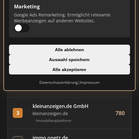
Marketing
Stand: Juli 2026
Google Ads Remarketing. Ermöglicht relevante
Werbeanzeigen auf anderen Websites.
#
MAKLER / FIRMA
PUNKTE
Immobilien Scout GmbH
Alle ablehnen
861
1
immobilienscout24.de
Auswahl speichern
Immobilienplattform
Alle akzeptieren
AVIV Germany GmbH
Datenschutzerklärung
|
Impressum
855
2
immowelt.de
Immobilienplattform
kleinanzeigen.de GmbH
780
3
kleinanzeigen.de
Immobilienplattform
immo.onetz.de