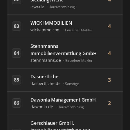
esw.de
Hausverwaltung
WICK IMMOBILIEN
4
83
wick-immo.com
Einzelner Makler
Stennmanns
4
84
Immobilienvermittlung GmbH
stennmanns.de
Einzelner Makler
Dasoertliche
3
85
dasoertliche.de
Sonstige
Dawonia Management GmbH
2
86
dawonia.de
Hausverwaltung
Gerschlauer GmbH,