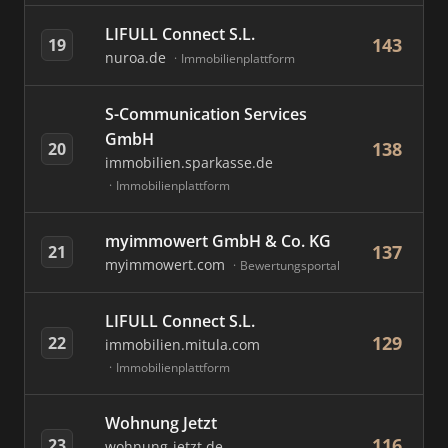
LIFULL Connect S.L.
143
19
nuroa.de
Immobilienplattform
S-Communication Services
GmbH
138
20
immobilien.sparkasse.de
Immobilienplattform
myimmowert GmbH & Co. KG
137
21
myimmowert.com
Bewertungsportal
LIFULL Connect S.L.
129
22
immobilien.mitula.com
Immobilienplattform
Wohnung Jetzt
116
23
wohnung-jetzt.de