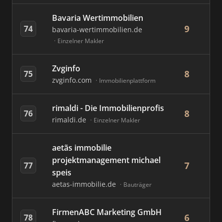
Bavaria Wertimmobilien
9
74
bavaria-wertimmobilien.de
Einzelner Makler
Zvginfo
8
75
zvginfo.com
Immobilienplattform
rimaldi - Die Immobilienprofis
8
76
rimaldi.de
Einzelner Makler
aetãs immobilie
projektmanagement michael
7
77
speis
aetas-immobilie.de
Bauträger
FirmenABC Marketing GmbH
6
78