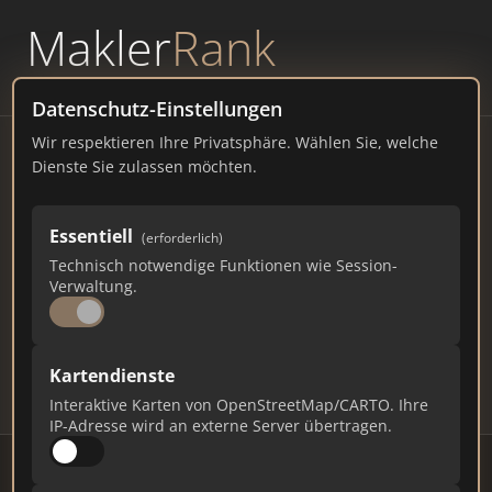
Makler
Rank
powered by
WAVEPOINT
Datenschutz-Einstellungen
Wir respektieren Ihre Privatsphäre. Wählen Sie, welche
Immobilienmakler
Dienste Sie zulassen möchten.
Windischeschenbach –
Essentiell
(erforderlich)
Ranking Juli 2026
Technisch notwendige Funktionen wie Session-
Verwaltung.
BAYERN
5.566 EINWOHNER
93
589
17.670
Kartendienste
Makler
Makler-Keywords
Max. Punkte
Interaktive Karten von OpenStreetMap/CARTO. Ihre
IP-Adresse wird an externe Server übertragen.