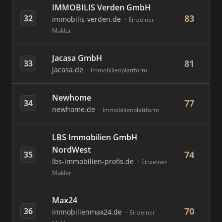
IMMOBILIS Verden GmbH
83
32
immobilis-verden.de
Einzelner
Makler
Jacasa GmbH
81
33
jacasa.de
Immobilienplattform
Newhome
77
34
newhome.de
Immobilienplattform
LBS Immobilien GmbH
NordWest
74
35
lbs-immobilien-profis.de
Einzelner
Makler
Max24
70
36
immobilienmax24.de
Einzelner