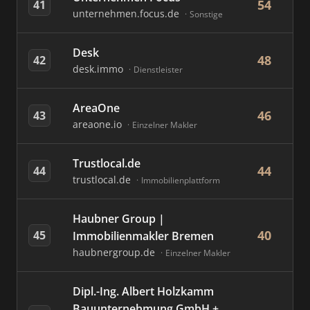
54
41
unternehmen.focus.de
Sonstige
Desk
48
42
desk.immo
Dienstleister
AreaOne
46
43
areaone.io
Einzelner Makler
Trustlocal.de
44
44
trustlocal.de
Immobilienplattform
Haubner Group |
40
45
Immobilienmakler Bremen
haubnergroup.de
Einzelner Makler
Dipl.-Ing. Albert Holzkamm
Bauunternehmung GmbH +