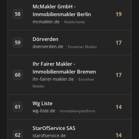
McMakler GmbH -
19
58
Immobilienmakler Berlin
mcmakler.de
Maklerkette
Dörverden
17
59
doerverden.de
Einzelner Makler
Ihr Fairer Makler -
Immobilienmakler Bremen
17
60
ihr-fairer-makler.de
Einzelner
Makler
Wg Liste
14
61
wg-liste.de
Immobilienplattform
StarOfService SAS
14
62
starofservice.de