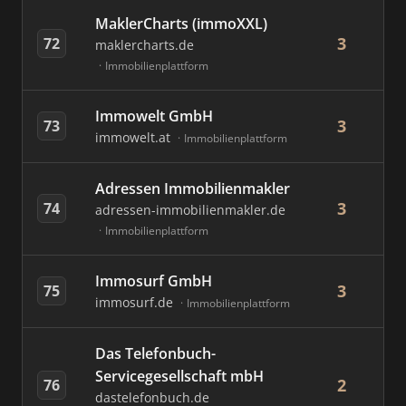
MaklerCharts (immoXXL)
3
72
maklercharts.de
Immobilienplattform
Immowelt GmbH
3
73
immowelt.at
Immobilienplattform
Adressen Immobilienmakler
3
74
adressen-immobilienmakler.de
Immobilienplattform
Immosurf GmbH
3
75
immosurf.de
Immobilienplattform
Das Telefonbuch-
Servicegesellschaft mbH
2
76
dastelefonbuch.de