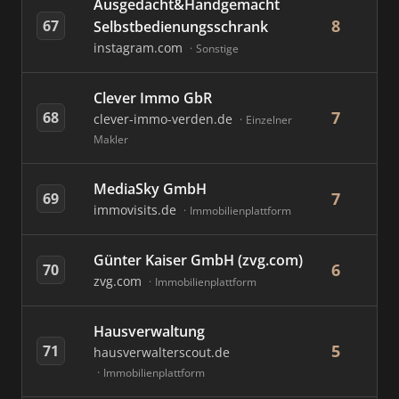
Ausgedacht&Handgemacht
8
67
Selbstbedienungsschrank
instagram.com
Sonstige
Clever Immo GbR
7
68
clever-immo-verden.de
Einzelner
Makler
MediaSky GmbH
7
69
immovisits.de
Immobilienplattform
Günter Kaiser GmbH (zvg.com)
6
70
zvg.com
Immobilienplattform
Hausverwaltung
5
71
hausverwalterscout.de
Immobilienplattform