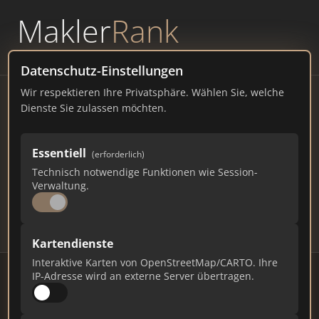
Makler
Rank
powered by
WAVEPOINT
Datenschutz-Einstellungen
Wir respektieren Ihre Privatsphäre. Wählen Sie, welche
Immobilienmakler Verden –
Dienste Sie zulassen möchten.
Ranking Juli 2026
Essentiell
(erforderlich)
NIEDERSACHSEN
28.000 EINWOHNER
Technisch notwendige Funktionen wie Session-
77
588
17.640
Verwaltung.
Makler
Makler-Keywords
Max. Punkte
Kartendienste
Interaktive Karten von OpenStreetMap/CARTO. Ihre
IP-Adresse wird an externe Server übertragen.
Stand: Juli 2026