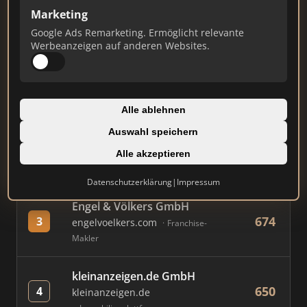
Marketing
Google Ads Remarketing. Ermöglicht relevante
#
MAKLER / FIRMA
PUNKTE
Werbeanzeigen auf anderen Websites.
Immobilien Scout GmbH
806
1
immobilienscout24.de
Alle ablehnen
Immobilienplattform
Auswahl speichern
AVIV Germany GmbH
Alle akzeptieren
779
2
immowelt.de
Immobilienplattform
Datenschutzerklärung
|
Impressum
Engel & Völkers GmbH
674
3
engelvoelkers.com
Franchise-
Makler
kleinanzeigen.de GmbH
650
4
kleinanzeigen.de