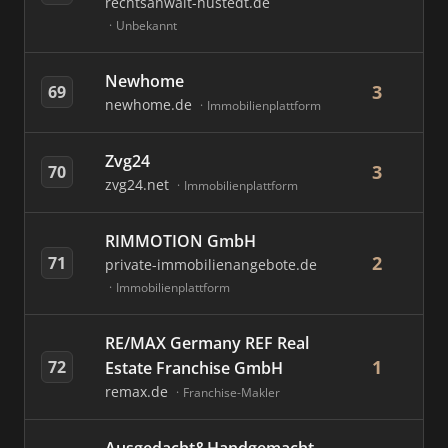
rechtsanwalt-hustedt.de
Unbekannt
Newhome
3
69
newhome.de
Immobilienplattform
Zvg24
3
70
zvg24.net
Immobilienplattform
RIMMOTION GmbH
2
71
private-immobilienangebote.de
Immobilienplattform
RE/MAX Germany REF Real
1
72
Estate Franchise GmbH
remax.de
Franchise-Makler