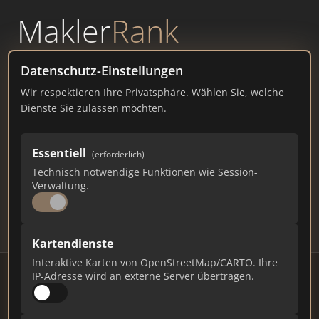
Makler
Rank
powered by
WAVEPOINT
Datenschutz-Einstellungen
Wir respektieren Ihre Privatsphäre. Wählen Sie, welche
Immobilienmakler Tostedt –
Dienste Sie zulassen möchten.
Ranking Juli 2026
Essentiell
(erforderlich)
NIEDERSACHSEN
13.323 EINWOHNER
Technisch notwendige Funktionen wie Session-
73
623
18.690
Verwaltung.
Makler
Makler-Keywords
Max. Punkte
Kartendienste
Interaktive Karten von OpenStreetMap/CARTO. Ihre
IP-Adresse wird an externe Server übertragen.
Stand: Juli 2026