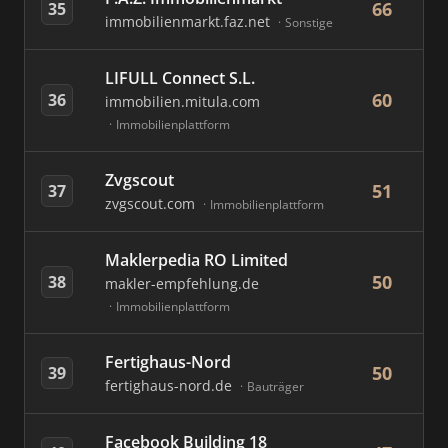
66
35
immobilienmarkt.faz.net
Sonstige
LIFULL Connect S.L.
60
36
immobilien.mitula.com
Immobilienplattform
Zvgscout
51
37
zvgscout.com
Immobilienplattform
Maklerpedia RO Limited
50
38
makler-empfehlung.de
Immobilienplattform
Fertighaus-Nord
50
39
fertighaus-nord.de
Bauträger
Facebook Building 18