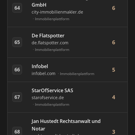
GmbH
6
64
city-immobilienmakler.de
Immobilienplattform
De Flatspotter
6
65
de.flatspotter.com
Immobilienplattform
Infobel
5
66
infobel.com
Immobilienplattform
StarOfService SAS
4
67
starofservice.de
Immobilienplattform
Jan Hustedt Rechtsanwalt und
Notar
3
68