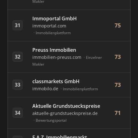
Makler
Immoportal GmbH
75
31
immoportal.com
Immobilienplattform
Preuss Immobilien
73
32
immobilien-preuss.com
Einzelner
Makler
classmarkets GmbH
73
33
immobilo.de
Immobilienplattform
Aktuelle Grundstueckspreise
71
34
aktuelle-grundstueckspreise.de
Bewertungsportal
F.A.Z. Immobilienmarkt