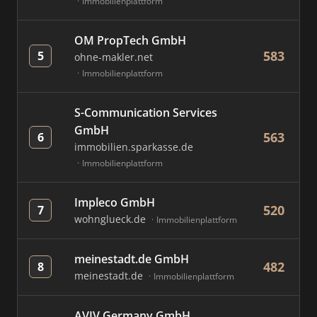
Immobilienplattform
OM PropTech GmbH
583
5
ohne-makler.net
Immobilienplattform
S-Communication Services
GmbH
563
6
immobilien.sparkasse.de
Immobilienplattform
Impleco GmbH
520
7
wohnglueck.de
Immobilienplattform
meinestadt.de GmbH
482
8
meinestadt.de
Immobilienplattform
AVIV Germany GmbH