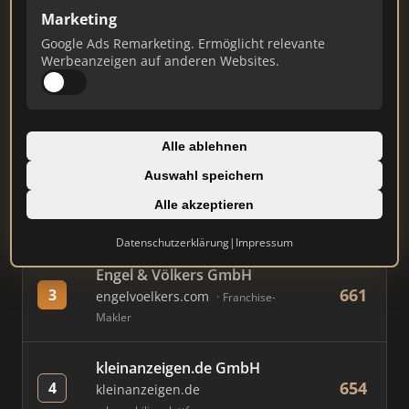
Marketing
Google Ads Remarketing. Ermöglicht relevante
#
MAKLER / FIRMA
PUNKTE
Werbeanzeigen auf anderen Websites.
Immobilien Scout GmbH
858
1
immobilienscout24.de
Alle ablehnen
Immobilienplattform
Auswahl speichern
AVIV Germany GmbH
Alle akzeptieren
794
2
immowelt.de
Immobilienplattform
Datenschutzerklärung
|
Impressum
Engel & Völkers GmbH
661
3
engelvoelkers.com
Franchise-
Makler
kleinanzeigen.de GmbH
654
4
kleinanzeigen.de