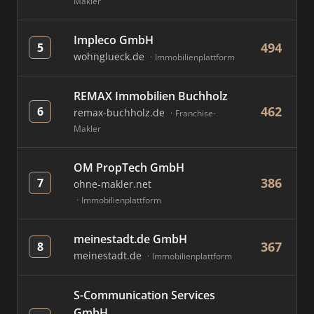
Makler
Impleco GmbH
494
5
wohnglueck.de
Immobilienplattform
REMAX Immobilien Buchholz
462
6
remax-buchholz.de
Franchise-
Makler
OM PropTech GmbH
386
7
ohne-makler.net
Immobilienplattform
meinestadt.de GmbH
367
8
meinestadt.de
Immobilienplattform
S-Communication Services
GmbH