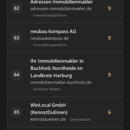
Adressen Immobilienmakler
9
62
adressen-immobilienmakler.de
Immobilienplattform
neubau kompass AG
9
63
neubaukompass.de
Immobilienplattform
Ihr Immobilienmakler in
Buchholz Nordheide im
9
64
Landkreis Harburg
immobilienmakler-buchholz.de
Einzelner Makler
WinLocal GmbH
6
65
(KennstDuEinen)
kennstdueinen.de
Dienstleister