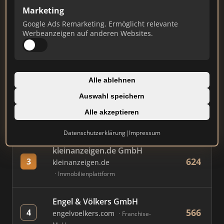
Marketing
Google Ads Remarketing. Ermöglicht relevante
#
MAKLER / FIRMA
PUNKTE
Werbeanzeigen auf anderen Websites.
Immobilien Scout GmbH
780
1
immobilienscout24.de
Alle ablehnen
Immobilienplattform
Auswahl speichern
AVIV Germany GmbH
Alle akzeptieren
680
2
immowelt.de
Immobilienplattform
Datenschutzerklärung
|
Impressum
kleinanzeigen.de GmbH
624
3
kleinanzeigen.de
Immobilienplattform
Engel & Völkers GmbH
566
4
engelvoelkers.com
Franchise-