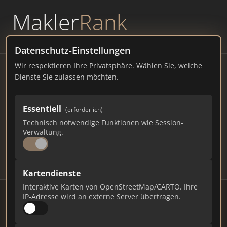
Makler
Rank
powered by
WAVEPOINT
Datenschutz-Einstellungen
Wir respektieren Ihre Privatsphäre. Wählen Sie, welche
Immobilienmakler Buchholz
Dienste Sie zulassen möchten.
– Ranking Juli 2026
Essentiell
(erforderlich)
NIEDERSACHSEN
42.276 EINWOHNER
Technisch notwendige Funktionen wie Session-
69
477
14.310
Verwaltung.
Makler
Makler-Keywords
Max. Punkte
Kartendienste
Interaktive Karten von OpenStreetMap/CARTO. Ihre
IP-Adresse wird an externe Server übertragen.
Stand: Juli 2026