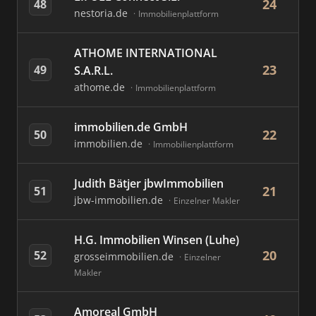
24
48
nestoria.de
Immobilienplattform
ATHOME INTERNATIONAL
23
49
S.A.R.L.
athome.de
Immobilienplattform
immobilien.de GmbH
22
50
immobilien.de
Immobilienplattform
Judith Bätjer jbwImmobilien
21
51
jbw-immobilien.de
Einzelner Makler
H.G. Immobilien Winsen (Luhe)
20
52
grosseimmobilien.de
Einzelner
Makler
Amoreal GmbH