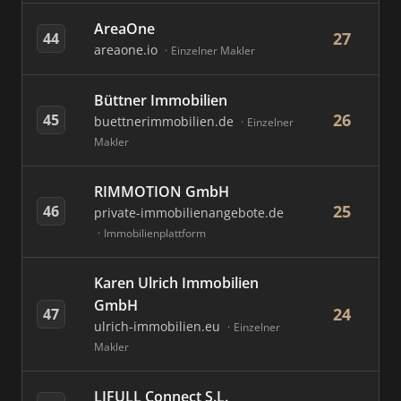
AreaOne
27
44
areaone.io
Einzelner Makler
Büttner Immobilien
26
45
buettnerimmobilien.de
Einzelner
Makler
RIMMOTION GmbH
25
46
private-immobilienangebote.de
Immobilienplattform
Karen Ulrich Immobilien
GmbH
24
47
ulrich-immobilien.eu
Einzelner
Makler
LIFULL Connect S.L.