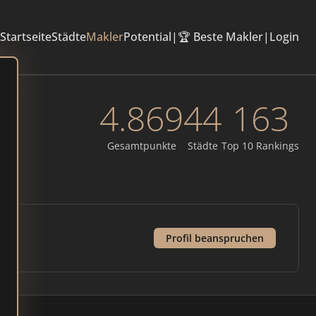
Startseite
Städte
Makler
Potential
|
🏆 Beste Makler
|
Login
4.869
44
163
Gesamtpunkte
Städte
Top 10 Rankings
Profil beanspruchen