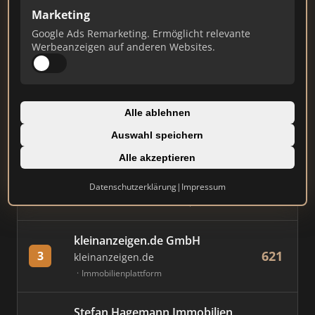
Marketing
Stand: Juli 2026
Google Ads Remarketing. Ermöglicht relevante
Werbeanzeigen auf anderen Websites.
#
MAKLER / FIRMA
PUNKTE
Immobilien Scout GmbH
Alle ablehnen
783
1
immobilienscout24.de
Auswahl speichern
Immobilienplattform
Alle akzeptieren
AVIV Germany GmbH
Datenschutzerklärung
|
Impressum
756
2
immowelt.de
Immobilienplattform
kleinanzeigen.de GmbH
621
3
kleinanzeigen.de
Immobilienplattform
Stefan Hagemann Immobilien