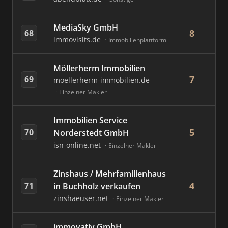
MediaSky GmbH
8
68
immovisits.de
Immobilienplattform
Möllerherm Immobilien
7
69
moellerherm-immobilien.de
Einzelner Makler
Immobilien Service
5
70
Norderstedt GmbH
isn-online.net
Einzelner Makler
Zinshaus / Mehrfamilienhaus
4
71
in Buchholz verkaufen
zinshaeuser.net
Einzelner Makler
immovativ GmbH