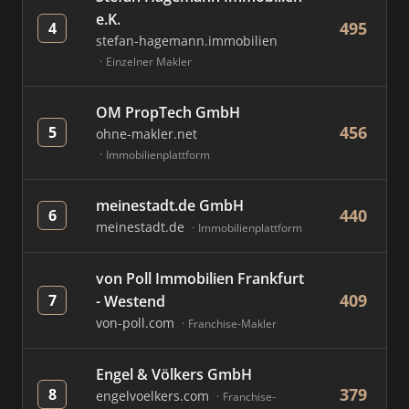
e.K.
495
4
stefan-hagemann.immobilien
Einzelner Makler
OM PropTech GmbH
456
5
ohne-makler.net
Immobilienplattform
meinestadt.de GmbH
440
6
meinestadt.de
Immobilienplattform
von Poll Immobilien Frankfurt
409
7
- Westend
von-poll.com
Franchise-Makler
Engel & Völkers GmbH
379
8
engelvoelkers.com
Franchise-