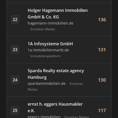
Holger Hagemann Immobilien
GmbH & Co. KG
136
22
hagemann-immobilien.de
Einzelner Makler
1A Infosysteme GmbH
131
23
1a-immobilienmarkt.de
Immobilienplattform
Sparda Realty estate agency
Hamburg
130
24
spardaimmobilien.de
Einzelner
Makler
ernst h. eggers Hausmakler
117
25
e.K.
eggers.immobilien
Einzelner Makler