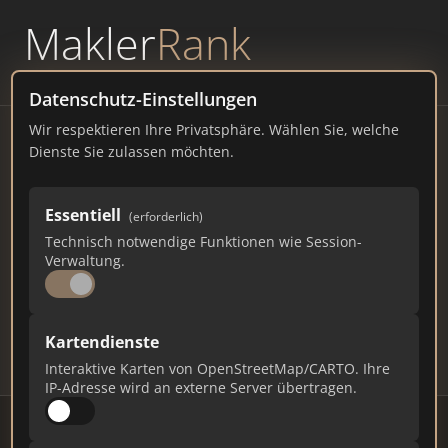
Makler
Rank
powered by
WAVEPOINT
Datenschutz-Einstellungen
Wir respektieren Ihre Privatsphäre. Wählen Sie, welche
Immobilienmakler
Dienste Sie zulassen möchten.
Norderstedt – Ranking Juli
Essentiell
(erforderlich)
2026
Technisch notwendige Funktionen wie Session-
Verwaltung.
SCHLESWIG-HOLSTEIN
80.420 EINWOHNER
79
501
15.030
Kartendienste
Makler
Makler-Keywords
Max. Punkte
Interaktive Karten von OpenStreetMap/CARTO. Ihre
IP-Adresse wird an externe Server übertragen.