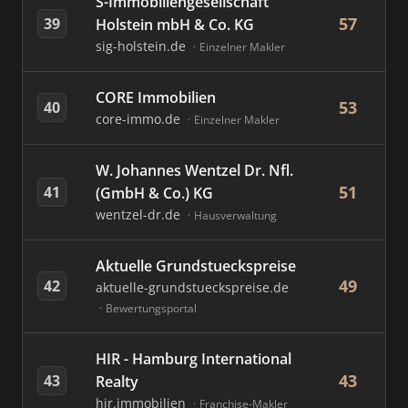
S-Immobiliengesellschaft
57
39
Holstein mbH & Co. KG
sig-holstein.de
Einzelner Makler
CORE Immobilien
53
40
core-immo.de
Einzelner Makler
W. Johannes Wentzel Dr. Nfl.
51
41
(GmbH & Co.) KG
wentzel-dr.de
Hausverwaltung
Aktuelle Grundstueckspreise
49
42
aktuelle-grundstueckspreise.de
Bewertungsportal
HIR - Hamburg International
43
43
Realty
hir.immobilien
Franchise-Makler