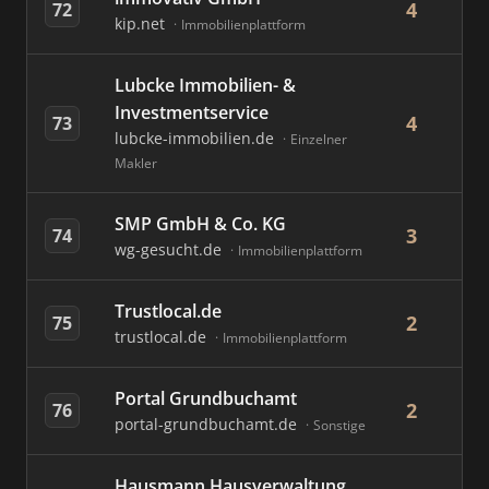
4
72
kip.net
Immobilienplattform
Lubcke Immobilien- &
Investmentservice
4
73
lubcke-immobilien.de
Einzelner
Makler
SMP GmbH & Co. KG
3
74
wg-gesucht.de
Immobilienplattform
Trustlocal.de
2
75
trustlocal.de
Immobilienplattform
Portal Grundbuchamt
2
76
portal-grundbuchamt.de
Sonstige
Hausmann Hausverwaltung