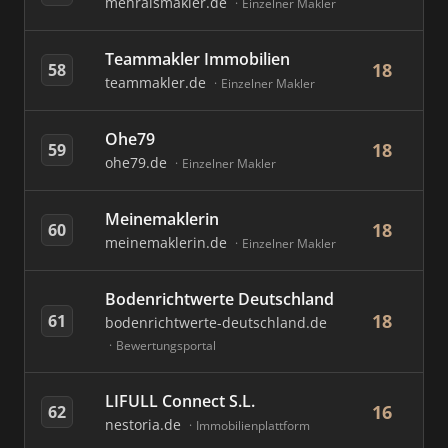
mehralsmakler.de
Einzelner Makler
Teammakler Immobilien
18
58
teammakler.de
Einzelner Makler
Ohe79
18
59
ohe79.de
Einzelner Makler
Meinemaklerin
18
60
meinemaklerin.de
Einzelner Makler
Bodenrichtwerte Deutschland
18
61
bodenrichtwerte-deutschland.de
Bewertungsportal
LIFULL Connect S.L.
16
62
nestoria.de
Immobilienplattform