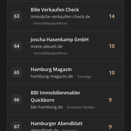
Bilie Verkaufen Check
14
63
immobilie-verkaufen-check.de
Immobilienplattform
Joscha Hasenkamp GmbH
10
64
miete-aktuell.de
Immobilienplattform
Hamburg Magazin
10
65
hamburg-magazin.de
Sonstige
BBI Immobilienmakler
9
66
Quickborn
bbi-hamburg.de
Einzelner Makler
Hamburger Abendblatt
9
67
abendblatt.de
Sonstige