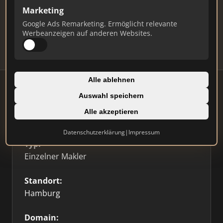
Marketing
Daten und erhalten Sie monatliche Ranking-
Updates.
Google Ads Remarketing. Ermöglicht relevante
Werbeanzeigen auf anderen Websites.
Profil beanspruchen
Alle ablehnen
Auswahl speichern
Alle akzeptieren
Firmenprofil
⭐ Etabliert
🥇 Top 3
Datenschutzerklärung
|
Impressum
Typ:
Einzelner Makler
Standort:
Hamburg
Domain: