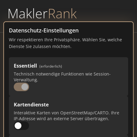
Makler
Rank
powered by
WAVEPOINT
Datenschutz-Einstellungen
Wir respektieren Ihre Privatsphäre. Wählen Sie, welche
Frank Hoffmann Immobilien GmbH &
Dienste Sie zulassen möchten.
Co. KG
Gärtnerstraße 109, 20253 Hamburg
Essentiell
(erforderlich)
Technisch notwendige Funktionen wie Session-
frankhoffmann-immobilien.de
Verwaltung.
2.338
13
78
Kartendienste
Gesamtpunkte
Städte
Top 10 Rankings
Interaktive Karten von OpenStreetMap/CARTO. Ihre
IP-Adresse wird an externe Server übertragen.
Ist das Ihr Unternehmen?
Verifizieren Sie Ihr Profil, bearbeiten Sie Ihre