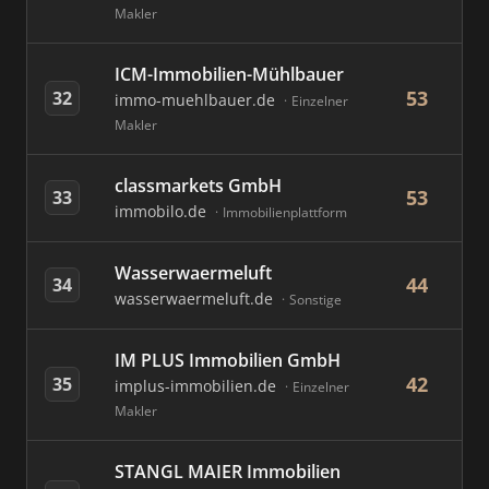
Makler
ICM-Immobilien-Mühlbauer
53
32
immo-muehlbauer.de
Einzelner
Makler
classmarkets GmbH
53
33
immobilo.de
Immobilienplattform
Wasserwaermeluft
44
34
wasserwaermeluft.de
Sonstige
IM PLUS Immobilien GmbH
42
35
implus-immobilien.de
Einzelner
Makler
STANGL MAIER Immobilien