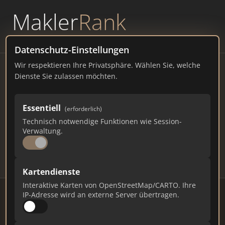
Makler
Rank
powered by
WAVEPOINT
Datenschutz-Einstellungen
Wir respektieren Ihre Privatsphäre. Wählen Sie, welche
Immobilienmakler Thansau
Dienste Sie zulassen möchten.
– Ranking Juli 2026
Essentiell
(erforderlich)
BAYERN
700 EINWOHNER
Technisch notwendige Funktionen wie Session-
89
592
17.760
Verwaltung.
Makler
Makler-Keywords
Max. Punkte
Kartendienste
Interaktive Karten von OpenStreetMap/CARTO. Ihre
IP-Adresse wird an externe Server übertragen.
Stand: Juli 2026