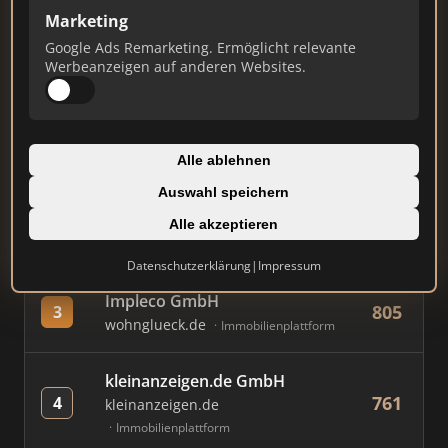
Marketing
Google Ads Remarketing. Ermöglicht relevante
#
MAKLER / FIRMA
PUNKTE
Werbeanzeigen auf anderen Websites.
AVIV Germany GmbH
885
1
immowelt.de
Immobilienplattform
Alle ablehnen
Auswahl speichern
Immobilien Scout GmbH
858
2
immobilienscout24.de
Alle akzeptieren
Immobilienplattform
Datenschutzerklärung
|
Impressum
Impleco GmbH
805
3
wohnglueck.de
Immobilienplattform
kleinanzeigen.de GmbH
761
4
kleinanzeigen.de
Immobilienplattform