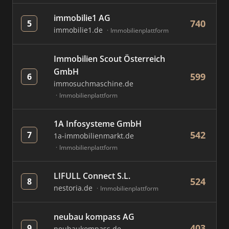
immobilie1 AG
740
5
immobilie1.de
Immobilienplattform
Immobilien Scout Österreich
GmbH
599
6
immosuchmaschine.de
Immobilienplattform
1A Infosysteme GmbH
542
7
1a-immobilienmarkt.de
Immobilienplattform
LIFULL Connect S.L.
524
8
nestoria.de
Immobilienplattform
neubau kompass AG
403
9
neubaukompass.de