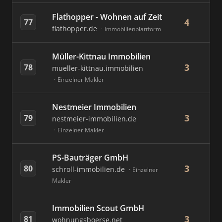
Flathopper - Wohnen auf Zeit
4
77
flathopper.de
Immobilienplattform
Müller-Kittnau Immobilien
3
78
mueller-kittnau.immobilien
Einzelner Makler
Nestmeier Immobilien
3
79
nestmeier-immobilien.de
Einzelner Makler
PS-Bauträger GmbH
3
80
schroll-immobilien.de
Einzelner
Makler
Immobilien Scout GmbH
3
81
wohnungsboerse.net