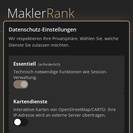
Makler
Rank
powered by
WAVEPOINT
Datenschutz-Einstellungen
Wir respektieren Ihre Privatsphäre. Wählen Sie, welche
rfo - Regional Fernsehen Oberbayern
Dienste Sie zulassen möchten.
Fürstenweg 1, 83395 Freilassing
Essentiell
(erforderlich)
rfo.de
Technisch notwendige Funktionen wie Session-
Verwaltung.
485
12
3
Gesamtpunkte
Städte
Top 10 Rankings
Kartendienste
Interaktive Karten von OpenStreetMap/CARTO. Ihre
IP-Adresse wird an externe Server übertragen.
Ist das Ihr Unternehmen?
Verifizieren Sie Ihr Profil, bearbeiten Sie Ihre
Daten und erhalten Sie monatliche Ranking-