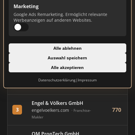
Marketing
Stand: Juli 2026
Google Ads Remarketing. Ermöglicht relevante
Werbeanzeigen auf anderen Websites.
#
MAKLER / FIRMA
PUNKTE
Immobilien Scout GmbH
Alle ablehnen
892
1
immobilienscout24.de
Auswahl speichern
Immobilienplattform
Alle akzeptieren
AVIV Germany GmbH
Datenschutzerklärung
|
Impressum
849
2
immowelt.de
Immobilienplattform
Engel & Völkers GmbH
770
3
engelvoelkers.com
Franchise-
Makler
OM PropTech GmbH