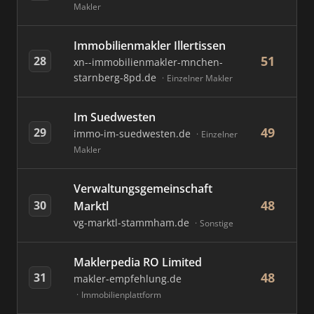
Makler
Immobilienmakler Illertissen
51
28
xn--immobilienmakler-mnchen-
starnberg-8pd.de
Einzelner Makler
Im Suedwesten
49
29
immo-im-suedwesten.de
Einzelner
Makler
Verwaltungsgemeinschaft
48
30
Marktl
vg-marktl-stammham.de
Sonstige
Maklerpedia RO Limited
48
31
makler-empfehlung.de
Immobilienplattform