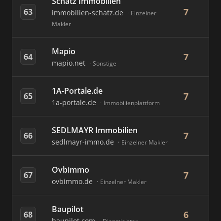
Schatz Immobilien
7
63
immobilien-schatz.de
Einzelner
Makler
Mapio
7
64
mapio.net
Sonstige
1A-Portale.de
7
65
1a-portale.de
Immobilienplattform
SEDLMAYR Immobilien
7
66
sedlmayr-immo.de
Einzelner Makler
Ovbimmo
7
67
ovbimmo.de
Einzelner Makler
Baupilot
6
68
baupilot.com