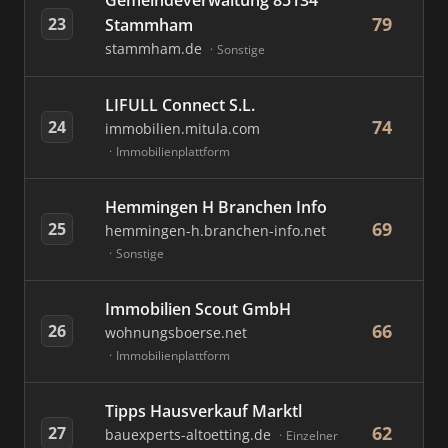
Gemeindeverwaltung 85134
79
23
Stammham
stammham.de
Sonstige
LIFULL Connect S.L.
74
24
immobilien.mitula.com
Immobilienplattform
Hemmingen H Branchen Info
69
25
hemmingen-h.branchen-info.net
Sonstige
Immobilien Scout GmbH
66
26
wohnungsboerse.net
Immobilienplattform
Tipps Hausverkauf Marktl
62
27
bauexperts-altoetting.de
Einzelner