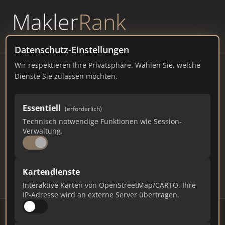
Makler
Rank
powered by
WAVEPOINT
Datenschutz-Einstellungen
Wir respektieren Ihre Privatsphäre. Wählen Sie, welche
Immobilienmakler
Dienste Sie zulassen möchten.
Stammham – Ranking Juli
Essentiell
(erforderlich)
2026
Technisch notwendige Funktionen wie Session-
Verwaltung.
BAYERN
1.231 EINWOHNER
81
519
15.570
Kartendienste
Makler
Makler-Keywords
Max. Punkte
Interaktive Karten von OpenStreetMap/CARTO. Ihre
IP-Adresse wird an externe Server übertragen.