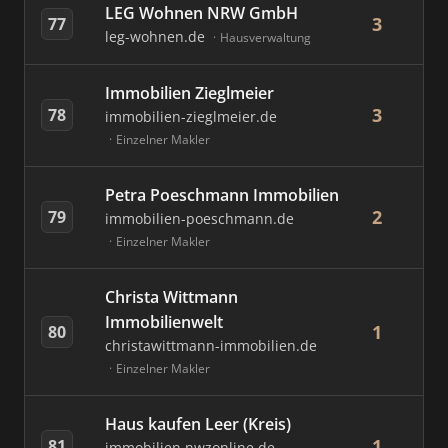
LEG Wohnen NRW GmbH
3
77
leg-wohnen.de
Hausverwaltung
Immobilien Zieglmeier
3
78
immobilien-zieglmeier.de
Einzelner Makler
Petra Poeschmann Immobilien
2
79
immobilien-poeschmann.de
Einzelner Makler
Christa Wittmann
Immobilienwelt
1
80
christawittmann-immobilien.de
Einzelner Makler
Haus kaufen Leer (Kreis)
1
81
immobilien.nwzonline.de