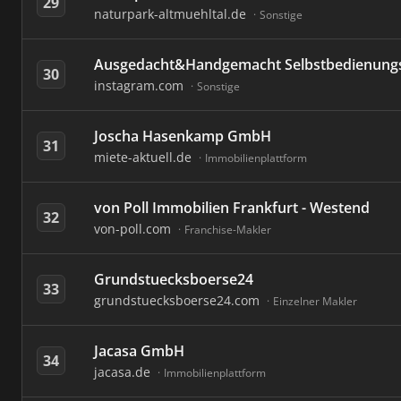
29
naturpark-altmuehltal.de
Sonstige
Ausgedacht&Handgemacht Selbstbedienung
30
instagram.com
Sonstige
Joscha Hasenkamp GmbH
31
miete-aktuell.de
Immobilienplattform
von Poll Immobilien Frankfurt - Westend
32
von-poll.com
Franchise-Makler
Grundstuecksboerse24
33
grundstuecksboerse24.com
Einzelner Makler
Jacasa GmbH
34
jacasa.de
Immobilienplattform