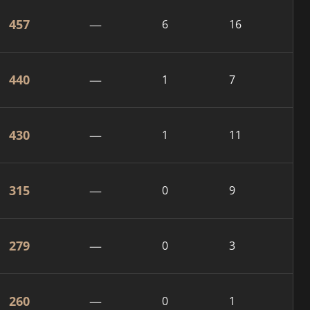
457
—
6
16
440
—
1
7
430
—
1
11
315
—
0
9
279
—
0
3
260
—
0
1