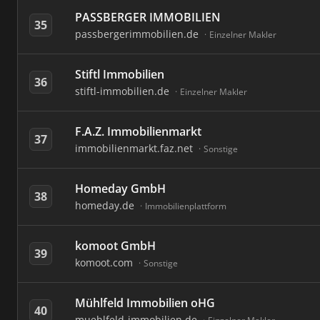
PASSBERGER IMMOBILIEN
35
passbergerimmobilien.de
Einzelner Makler
Stiftl Immobilien
36
stiftl-immobilien.de
Einzelner Makler
F.A.Z. Immobilienmarkt
37
immobilienmarkt.faz.net
Sonstige
Homeday GmbH
38
homeday.de
Immobilienplattform
komoot GmbH
39
komoot.com
Sonstige
Mühlfeld Immobilien oHG
40
muehlfeld-immobilien.de