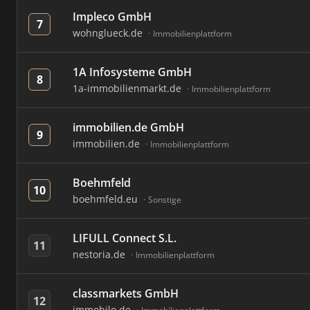
Impleco GmbH
7
wohnglueck.de
Immobilienplattform
1A Infosysteme GmbH
8
1a-immobilienmarkt.de
Immobilienplattform
immobilien.de GmbH
9
immobilien.de
Immobilienplattform
Boehmfeld
10
boehmfeld.eu
Sonstige
LIFULL Connect S.L.
11
nestoria.de
Immobilienplattform
classmarkets GmbH
12
immobilo.de