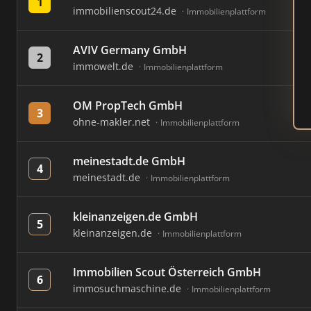
1
immobilienscout24.de
Immobilienplattform
AVIV Germany GmbH
2
immowelt.de
Immobilienplattform
OM PropTech GmbH
3
ohne-makler.net
Immobilienplattform
meinestadt.de GmbH
4
meinestadt.de
Immobilienplattform
kleinanzeigen.de GmbH
5
kleinanzeigen.de
Immobilienplattform
Immobilien Scout Österreich GmbH
6
immosuchmaschine.de
Immobilienplattform