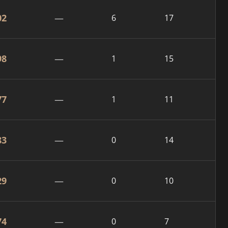
02
—
6
17
98
—
1
15
77
—
1
11
83
—
0
14
29
—
0
10
74
—
0
7