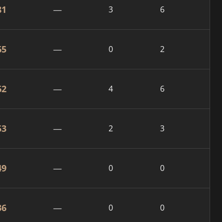
81
—
3
6
65
—
0
2
62
—
4
6
53
—
2
3
49
—
0
0
36
—
0
0