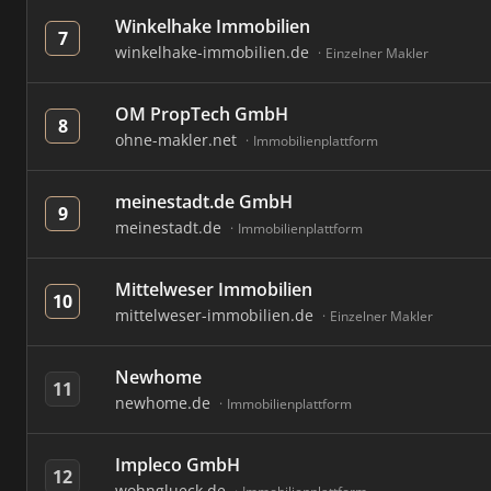
Winkelhake Immobilien
7
winkelhake-immobilien.de
Einzelner Makler
OM PropTech GmbH
8
ohne-makler.net
Immobilienplattform
meinestadt.de GmbH
9
meinestadt.de
Immobilienplattform
Mittelweser Immobilien
10
mittelweser-immobilien.de
Einzelner Makler
Newhome
11
newhome.de
Immobilienplattform
Impleco GmbH
12
wohnglueck.de