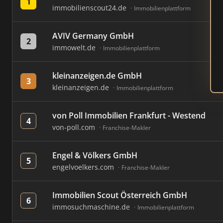
1
immobilienscout24.de
Immobilienplattform
AVIV Germany GmbH
2
immowelt.de
Immobilienplattform
kleinanzeigen.de GmbH
3
kleinanzeigen.de
Immobilienplattform
von Poll Immobilien Frankfurt - Westend
4
von-poll.com
Franchise-Makler
Engel & Völkers GmbH
5
engelvoelkers.com
Franchise-Makler
Immobilien Scout Österreich GmbH
6
immosuchmaschine.de
Immobilienplattform