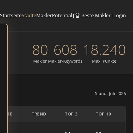
Startseite
Städte
Makler
Potential
|
🏆 Beste Makler
|
Login
80
608
18.240
Makler
Makler-Keywords
Max. Punkte
Stand: Juli 2026
UNKTE
TREND
TOP 3
TOP 10