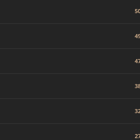
5
4
4
3
3
2