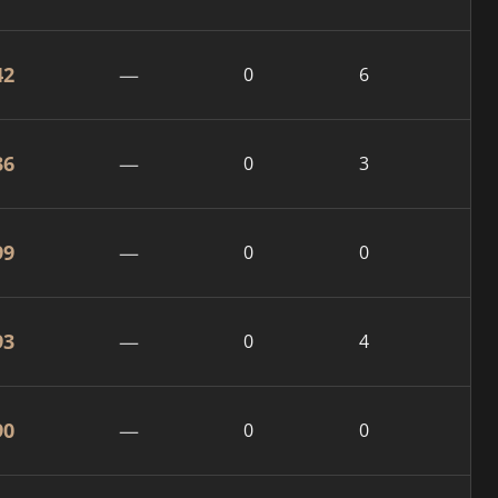
42
—
0
6
36
—
0
3
99
—
0
0
93
—
0
4
90
—
0
0