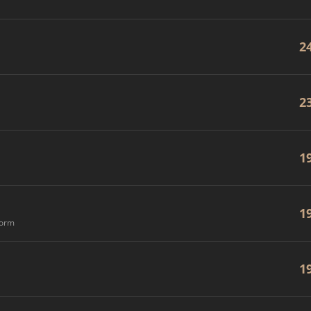
2
2
1
1
form
1