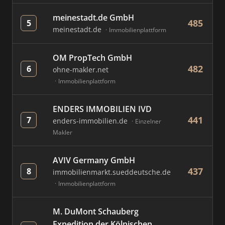
meinestadt.de GmbH
485
5
meinestadt.de
Immobilienplattform
OM PropTech GmbH
482
6
ohne-makler.net
Immobilienplattform
ENDERS IMMOBILIEN IVD
441
7
enders-immobilien.de
Einzelner
Makler
AVIV Germany GmbH
437
8
immobilienmarkt.sueddeutsche.de
Immobilienplattform
M. DuMont Schauberg
Expedition der Kölnischen