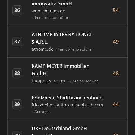
immovativ GmbH
54
36
wunschimmo.de
Immobilienplattform
ATHOME INTERNATIONAL
49
37
S.A.R.L.
athome.de
Immobilienplattform
KAMP MEYER Immobilien
48
38
GmbH
kampmeyer.com
Einzelner Makler
Friolzheim Stadtbranchenbuch
44
39
friolzheim.stadtbranchenbuch.com
Sonstige
DRE Deutschland GmbH