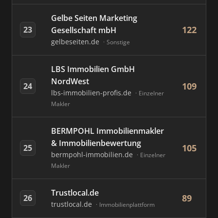
Gelbe Seiten Marketing
122
23
Gesellschaft mbH
gelbeseiten.de
Sonstige
LBS Immobilien GmbH
NordWest
109
24
lbs-immobilien-profis.de
Einzelner
Makler
BERMPOHL Immobilienmakler
& Immobilienbewertung
105
25
bermpohl-immobilien.de
Einzelner
Makler
Trustlocal.de
89
26
trustlocal.de
Immobilienplattform