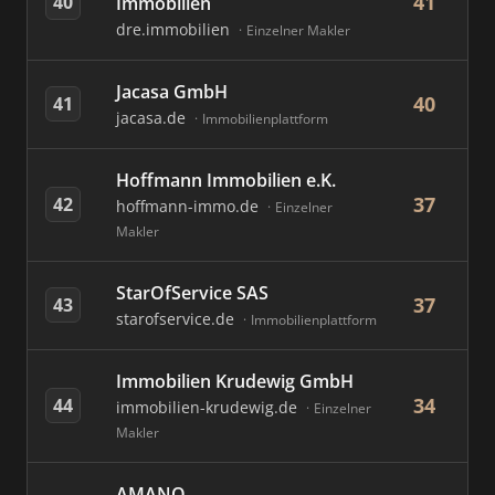
41
40
Immobilien
dre.immobilien
Einzelner Makler
Jacasa GmbH
40
41
jacasa.de
Immobilienplattform
Hoffmann Immobilien e.K.
37
42
hoffmann-immo.de
Einzelner
Makler
StarOfService SAS
37
43
starofservice.de
Immobilienplattform
Immobilien Krudewig GmbH
34
44
immobilien-krudewig.de
Einzelner
Makler
AMANO