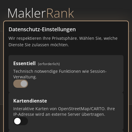
Makler
Rank
powered by
WAVEPOINT
Datenschutz-Einstellungen
Wir respektieren Ihre Privatsphäre. Wählen Sie, welche
Immobilienmakler Siegburg
Dienste Sie zulassen möchten.
– Ranking Juli 2026
Essentiell
(erforderlich)
NORDRHEIN-WESTFALEN
43.333 EINWOHNER
Technisch notwendige Funktionen wie Session-
87
526
15.780
Verwaltung.
Makler
Makler-Keywords
Max. Punkte
Kartendienste
Interaktive Karten von OpenStreetMap/CARTO. Ihre
IP-Adresse wird an externe Server übertragen.
Stand: Juli 2026