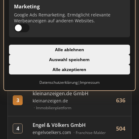
Marketing
Google Ads Remarketing. Ermöglicht relevante
#
MAKLER / FIRMA
PUNKTE
Werbeanzeigen auf anderen Websites.
Immobilien Scout GmbH
826
1
immobilienscout24.de
Alle ablehnen
Immobilienplattform
Auswahl speichern
AVIV Germany GmbH
Alle akzeptieren
779
2
immowelt.de
Immobilienplattform
Datenschutzerklärung
|
Impressum
kleinanzeigen.de GmbH
636
3
kleinanzeigen.de
Immobilienplattform
Engel & Völkers GmbH
504
4
engelvoelkers.com
Franchise-Makler