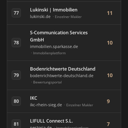
Lukinski | Immobilien
11
77
lukinski.de
Einzelner Makler
S-Communication Services
GmbH
10
78
immobilien.sparkasse.de
Immobilienplattform
Bodenrichtwerte Deutschland
10
79
bodenrichtwerte-deutschland.de
Bewertungsportal
IKC
9
80
ikc-rhein-sieg.de
Einzelner Makler
LIFULL Connect S.L.
7
81
nestoria.de
Immobilienplattform