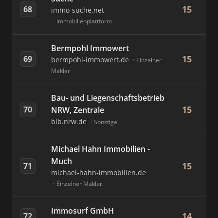
15
68
immo-suche.net
Immobilienplattform
Bermpohl Immowert
15
69
bermpohl-immowert.de
Einzelner
Makler
Bau- und Liegenschaftsbetrieb
15
70
NRW, Zentrale
blb.nrw.de
Sonstige
Michael Hahn Immobilien -
Much
15
71
michael-hahn-immobilien.de
Einzelner Makler
Immosurf GmbH
14
72