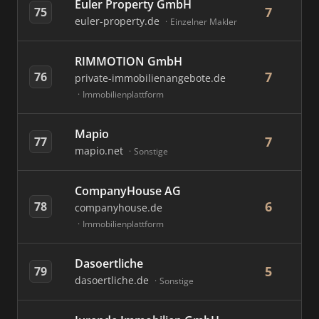
Euler Property GmbH
7
75
euler-property.de
Einzelner Makler
RIMMOTION GmbH
7
76
private-immobilienangebote.de
Immobilienplattform
Mapio
7
77
mapio.net
Sonstige
CompanyHouse AG
6
78
companyhouse.de
Immobilienplattform
Dasoertliche
5
79
dasoertliche.de
Sonstige