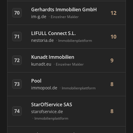
Gerhardts Immobilien GmbH
12
70
im-g.de
Einzelner Makler
LIFULL Connect S.L.
10
71
nestoria.de
Immobilienplattform
Kunadt Immobilien
9
72
kunadt.eu
Einzelner Makler
Pool
8
73
immopool.de
Immobilienplattform
StarOfService SAS
8
74
starofservice.de
Immobilienplattform