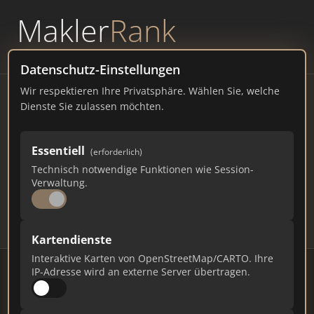
Makler
Rank
powered by
WAVEPOINT
Datenschutz-Einstellungen
Wir respektieren Ihre Privatsphäre. Wählen Sie, welche
Immobilienmakler Rhede –
Dienste Sie zulassen möchten.
Ranking Juli 2026
Essentiell
(erforderlich)
NORDRHEIN-WESTFALEN
19.051 EINWOHNER
Technisch notwendige Funktionen wie Session-
85
582
17.460
Verwaltung.
Makler
Makler-Keywords
Max. Punkte
Kartendienste
Interaktive Karten von OpenStreetMap/CARTO. Ihre
IP-Adresse wird an externe Server übertragen.
Stand: Juli 2026