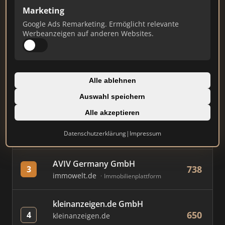
Marketing
Google Ads Remarketing. Ermöglicht relevante
#
MAKLER / FIRMA
PUNKTE
Werbeanzeigen auf anderen Websites.
Immobilien Scout GmbH
857
1
immobilienscout24.de
Alle ablehnen
Immobilienplattform
Auswahl speichern
B.Tenbeck - Real Estate &
Alle akzeptieren
765
2
Insurance
Datenschutzerklärung
|
Impressum
tenbeck.de
Einzelner Makler
AVIV Germany GmbH
738
3
immowelt.de
Immobilienplattform
kleinanzeigen.de GmbH
650
4
kleinanzeigen.de