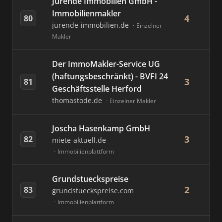
Jurende Immobilien GmbH -
Immobilienmakler
4
80
jurende-immobilien.de
Einzelner
Makler
Der ImmoMakler-Service UG
(haftungsbeschränkt) - BVFI 24
3
81
Geschäftsstelle Herford
thomastode.de
Einzelner Makler
Joscha Hasenkamp GmbH
3
82
miete-aktuell.de
Immobilienplattform
Grundstueckspreise
2
83
grundstueckspreise.com
Immobilienplattform