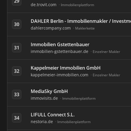
29
de.trovit.com
Immobilienplattform
DAHLER Berlin - Immobilienmakler / Investm
30
dahlercompany.com
Maklerkette
Immobilien Gstettenbauer
31
immobilien-gstettenbauer.de
Einzelner Makler
Kappelmeier Immobilien GmbH
32
kappelmeier-immobilien.com
Einzelner Makler
MediaSky GmbH
33
immovisits.de
Immobilienplattform
LIFULL Connect S.L.
34
nestoria.de
Immobilienplattform