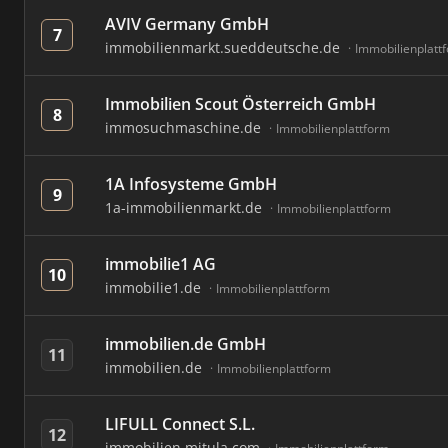
AVIV Germany GmbH
7
immobilienmarkt.sueddeutsche.de
Immobilienplatt
Immobilien Scout Österreich GmbH
8
immosuchmaschine.de
Immobilienplattform
1A Infosysteme GmbH
9
1a-immobilienmarkt.de
Immobilienplattform
immobilie1 AG
10
immobilie1.de
Immobilienplattform
immobilien.de GmbH
11
immobilien.de
Immobilienplattform
LIFULL Connect S.L.
12
immobilien.mitula.com