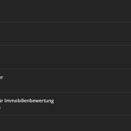
er
für Immobilienbewertung
l