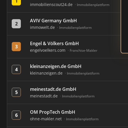
1
immobilienscout24.de
Immobilienplattform
AVIV Germany GmbH
2
immowelt.de
Immobilienplattform
Engel & Völkers GmbH
3
engelvoelkers.com
Franchise-Makler
kleinanzeigen.de GmbH
4
kleinanzeigen.de
Immobilienplattform
meinestadt.de GmbH
5
meinestadt.de
Immobilienplattform
OM PropTech GmbH
6
ohne-makler.net
Immobilienplattform